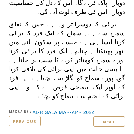
دوبارہ پاک کرلے گا۔ اس کے دل کی حساسیت
دوبارہ اس کی طرف لوٹ آئے گی۔
برائی کا دوسرااثر وہ ہے جس کا تعلق
سماج سے ہے۔ سماج کے ایک فرد کا برائی
کرنا ایسا ہی ہے جیسے پر سکون پانی میں
پتھر پھینکنا ۔ چنانچہ ایک فرد کا برائی کرنا
پورے سماج کومتاثر کرنے کا سبب بن جاتا ہے
۔ا یسی حالت میں اپنی برائی کی تلافی کرنا
گویا پورے سماج کو بگاڑ سے بچانا ہے۔ یہ فرد
کے اوپر ایک سماجی فرض ہے کہ وہ اپنی
برائی کے انجام سے سماج کو بچائے۔
MAGAZINE :
AL-RISALA MAR-APR 2022
PREVIOUS
NEXT