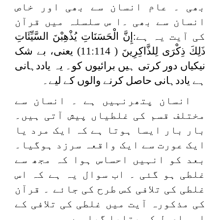
بھی ۔ عام انسان سے بھی اور خاص
انسان سے بھی ۔ا س سلسلہ میں قرآن
کی آیت یہ ہے:
إِنَّ الْحَسَنَاتِ يُذْهِبْنَ السَّيِّئَاتِ
ذَلِكَ ذِكْرَى لِلذَّاكِرِينَ
( 11:114) یعنی، بے شک
نیکیاں دور کرتی ہیں برائیوں کو۔ یہ یاددہانی
ہے یاددہانی حاصل کرنے والوں کے لیے۔
انسان پتھرنہیں ہے ۔ انسان سے
مختلف قسم کی غلطیاں پیش آتی ہیں۔
بار بار ایسا ہوتا ہے کہ ایک مرد یا
ایک عورت سے ایک واقعہ سرزد ہوگیا۔
بعد کو انہیں احساس ہوا کہ مجھ سے
غلطی ہو گئی ۔ اب سوال یہ ہے کہ اس
غلطی کی تلافی کس طرح کی جائے ۔ قرآن
کی مذکورہ آیت میں غلطی کی تلافی کے
اسی اصول کو بتایا گیا ہے۔