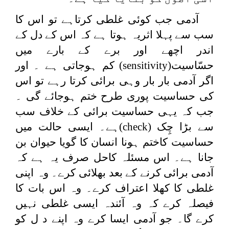
آدمی جب کوئی غلطی کرتاہے تو اس کا
سب سے پہلا اثریہ ہوتا ہے کہ اس کے دل کے
اندر اچھے اور برے کے بارے میں
حسّاسیت(
sensitivity
) کم ہوجاتی ہے ۔ اور
اگر آدمی بار بار وہی برائی کرتا رہے تو اس
کی حساسیت پوری طرح ختم ہوجائے گی ۔
جب کہ یہی حساسیت برائی کے خلاف سب
سے بڑا چِک (
check
)ہے۔ ایسی حالت میں
حساسیت کاختم ہونا انسان کا گویا حیوان بن
جانا ہے۔ اس مسئلہ کاحل صرف یہ ہے کہ
آدمی برائی کرنے کے بعد بھلائی کرے۔ وہ اپنی
غلطی کا کھلا اعتراف کرے۔ وہ اس بات کا
فیصلہ کرے کہ وہ آئندہ ایسی غلطی نہیں
کرے گا۔ جو آدمی ایسا کرے وہ اپنے د ل کو