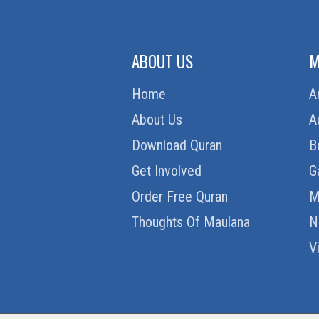
ABOUT US
M
Home
A
About Us
A
Download Quran
B
Get Involved
G
Order Free Quran
M
Thoughts Of Maulana
N
V