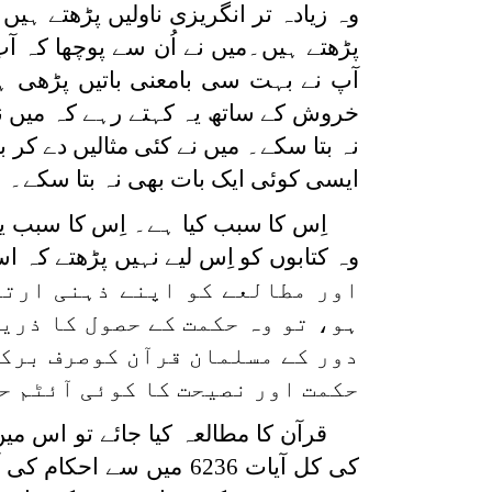
وہ زیادہ تر انگریزی ناولیں پڑھتے ہ
پڑھتے ہیں۔میں نے اُن سے پوچھا کہ آ
آپ نے بہت سی بامعنی باتیں پڑھی 
خروش کے ساتھ یہ کہتے رہے کہ میں ن
نہ بتا سکے۔ میں نے کئی مثالیں دے کر ب
ایسی کوئی ایک بات بھی نہ بتا سکے۔
اِس کا سبب کیا ہے۔ اِس کا سبب یہ
وہ کتابوں کو اِس لیے نہیں پڑھتے کہ
اور مطالعے کو اپنے ذہنی ارتق
ہو، تو وہ حکمت کے حصول کا ذری
دور کے مسلمان قرآن کوصرف برک
حکمت اور نصیحت کا کوئی آئٹم ح
قرآن کا مطالعہ کیا جائے تو اس م
کی کل آیات 6236 میں سے احکام کی آیتیں