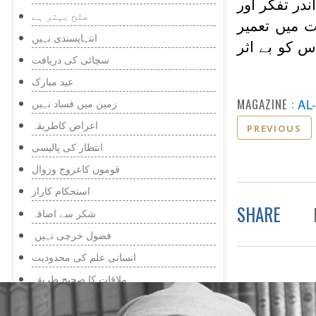
در تفکر اور
صلح بہتر ہے
ت میں تعمیر
انتہاپسندی نہیں
س کو بے اثر
سچائی کی دریافت
عید مبارک
MAGAZINE :
AL
زمین میں فساد نہیں
اعراض کاطریقہ
PREVIOUS
انتظار کی پالیسی
قوموں کاعروج وزوال
استحکام کاراز
SHARE
شکر سے اضافہ
فضول خرچی نہیں
انسانی علم کی محدودیت
ملاقات کا صحیح طریقہ
ٹکرائو سے اعراض