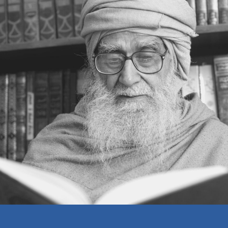
کامیاب قیادت کا راز
غصہ پی جانا
مشورہ مفید ہے
دعوت یعنی انسانی خیر خواہی
سی پی ایس کا مقصد
اعتکاف
آتش فشاں کا سبق
ٹوئٹر کا سی ای او
خبرنامہ اسلامی مرکز- 275