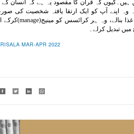
یں۔کیوں کہ قرآن کا مقصود یہ ہے کہ انسان کے ان
ہ وہ اپنے آپ کو ایک ارتقا یافتہ شخصیت کی صور
غذا بنالے، وہ ہر کرائسس کو مینیج(
manage
)کرکے ا
میں تبدیل کرلے۔
-RISALA MAR-APR 2022