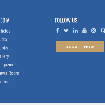
EDIA
FOLLOW US
rticles
udio
DONATE NOW
ooks
allery
agazines
ews Room
ideos