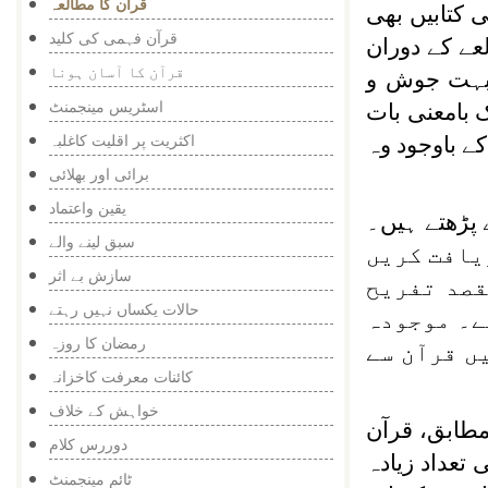
قرآن کا مطالعہ
 کتابیں بھی
قرآن فہمی کی کلید
عے کے دوران
قرآن کا آسان ہونا
 بہت جوش و
اسٹریس مینجمنٹ
 بامعنی بات
اکثریت پر اقلیت کاغلبہ
کے باوجود وہ
برائی اور بھلائی
یقین واعتماد
ے پڑھتے ہیں۔
سبق لینے والے
یافت کریں
سازش بے اثر
قصد تفریح
حالات یکساں نہیں رہتے
ے۔ موجودہ
رمضان کا روزہ
 قرآن سے
کائنات معرفت کاخزانہ
خواہش کے خلاف
طابق، قرآن
دوررس کلام
ی تعداد زیادہ
ٹائم مینجمنٹ