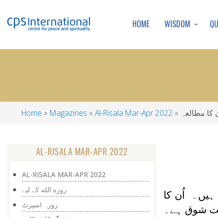
WISDOM
Q
HOME
ن کا مطالعہ
Al-Risala Mar-Apr 2022
Magazines
Home
Breadcrumb
AL-RISALA MAR-APR 2022
AL-RISALA MAR-APR 2022
روزه الله كے ليے
ہیں۔ اُن کا
روزہ اسپرٹ
 بہت شوق ہے۔