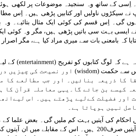
یں۔ اِسی کے ساتھ وہ سنجیدہ موضوعات پر لکھی ہوئی
پ نے سیکڑوں ناولیں اور کتابیں پڑھی ہیں۔ اِس مطال
ہوں گی۔ اِس قسم کی کوئی ایک مثال بتائیے۔ وہ
ے ایسی بہت سی باتیں پڑھی ہیں، مگر وہ کوئی ایک
تایا کہ بامعنی بات سے میری مراد کیا ہے، مگر اصرار 
 ہے کہ لوگ کتابوں کو تفریح (
entertainment
) کے لی
 اس سے حکمت (
wisdom
) اور نصیحت کی چیزیں در
ا کا ذریعہ بنائیں۔ اور جب مطالعے کا م
عہ کیسے بن جائے گا۔یہی معاملہ قرآن کا ہ
ت اور فضیلت کےلیے پڑھتے ہیں۔ اس لیےانھیں
اصل نہیں ہوپاتا ہے۔
یں احکام کی آیتیں بہت کم ملیں گی۔ بعض علما کے م
صرف200 ہیں۔ اس کے مقابلے میں ان آیتوں ک