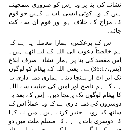
نشانے کی بنا پر وہ اِس کو ضروری سمجھتے
ہیں کہ وہ کوئی ایسی بات نہ کہیں جو قوم
کے مزاج کے خلاف ہو اور قوم ان سے کٹ
جائے۔
اس کے برعکس، ہمارا معاملہ یہ ہے کہ
ہم خالصتاً دعوت الی اللہ کے لیے اٹھے ہیں۔
اِس مقصد کی بنا پر ہمارا نشانہ صرف ابلاغ
(یس،36:17)ہے۔ یعنی اللہ کے پیغام کو لوگوں
تک ایز اٹ از پہنچا دینا۔ ہماری ذمہ داری یہ
ہے کہ ہم ناصح اور امین کی حیثیت سے اللہ
کا پیغام لوگوں تک پہنچا دیں۔ اِس کے بعد یہ
دوسروں کی ذمہ داری ہے کہ وہ عملاً اس کے
ساتھ کیا رویہ اختیار کرتے ہیں۔ میں نے کہا
کہ دوسری بات یہ ہے کہ مسلم ملت میں دو
قسم کے لوگ ہیں— ایک وہ جو مسلم مفاد