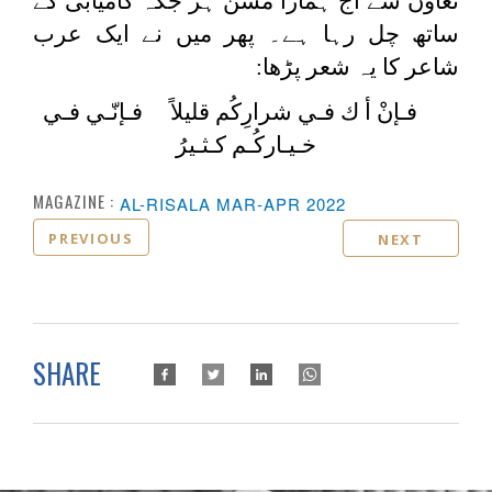
تعاون سے آج ہمارا مشن ہر جگہ کامیابی کے
ساتھ چل رہا ہے۔ پھر میں نے ایک عرب
شاعر کا یہ شعر پڑھا:
فـإنْ أ ك فـي شرارِكُم قليلاً فـإنّـي فـي
خـيـاركُـم كـثـيرُ
MAGAZINE :
AL-RISALA MAR-APR 2022
PREVIOUS
NEXT
SHARE