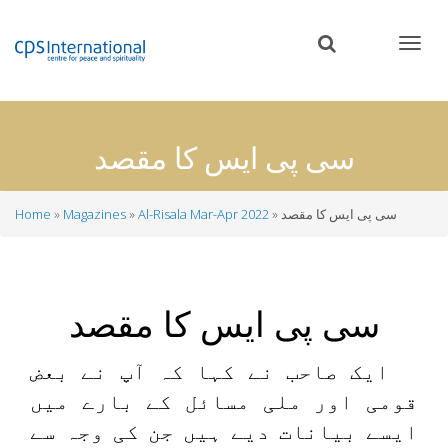
Skip
to
main
content
سی پی ایس کا مقصد
سی پی ایس کا مقصد
Al-Risala Mar-Apr 2022
Magazines
Home
Breadcrumb
سی پی ایس کا مقصد
ایک صاحب نے کہا کہ آپ نے بعض
قومی اور ملی مسائل کے بارے میں
ایسے بیانات دیے ہیں جن کی وجہ سے