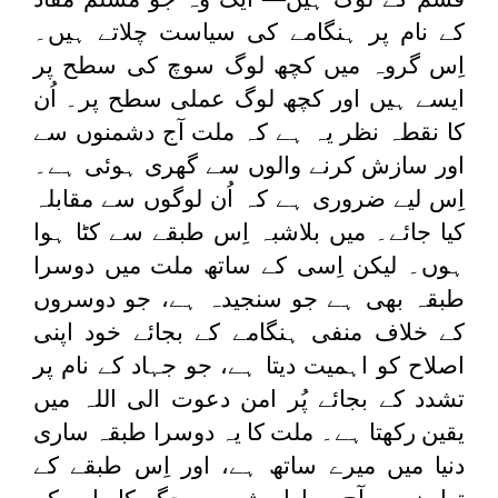
کے نام پر ہنگامے کی سیاست چلاتے ہیں۔
اِس گروہ میں کچھ لوگ سوچ کی سطح پر
ایسے ہیں اور کچھ لوگ عملی سطح پر۔ اُن
کا نقطہ نظر یہ ہے کہ ملت آج دشمنوں سے
اور سازش کرنے والوں سے گھری ہوئی ہے۔
اِس لیے ضروری ہے کہ اُن لوگوں سے مقابلہ
کیا جائے۔ میں بلاشبہ اِس طبقے سے کٹا ہوا
ہوں۔ لیکن اِسی کے ساتھ ملت میں دوسرا
طبقہ بھی ہے جو سنجیدہ ہے، جو دوسروں
کے خلاف منفی ہنگامے کے بجائے خود اپنی
اصلاح کو اہمیت دیتا ہے، جو جہاد کے نام پر
تشدد کے بجائے پُر امن دعوت الی اللہ میں
یقین رکھتا ہے۔ ملت کا یہ دوسرا طبقہ ساری
دنیا میں میرے ساتھ ہے، اور اِس طبقے کے