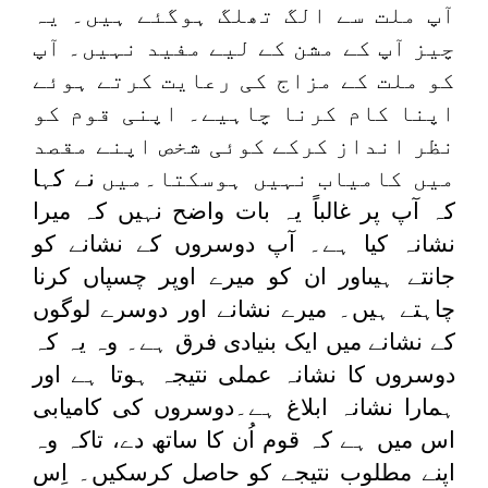
آپ ملت سے الگ تھلگ ہوگئے ہیں۔ یہ
چیز آپ کے مشن کے لیے مفید نہیں۔ آپ
کو ملت کے مزاج کی رعایت کرتے ہوئے
اپنا کام کرنا چاہیے۔ اپنی قوم کو
نظر انداز کرکے کوئی شخص اپنے مقصد
میں کامیاب نہیں ہوسکتا۔میں
نے کہا
کہ آپ پر غالباً یہ بات واضح نہیں کہ میرا
نشانہ کیا ہے۔ آپ دوسروں کے نشانے کو
جانتے ہیںاور ان کو میرے اوپر چسپاں کرنا
چاہتے ہیں۔ میرے نشانے اور دوسرے لوگوں
کے نشانے میں ایک بنیادی فرق ہے۔ وہ یہ کہ
دوسروں کا نشانہ عملی نتیجہ ہوتا ہے اور
ہمارا نشانہ ابلاغ ہے۔دوسروں کی کامیابی
اس میں ہے کہ قوم اُن کا ساتھ دے، تاکہ وہ
اپنے مطلوب نتیجے کو حاصل کرسکیں۔ اِس