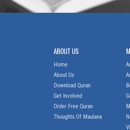
ABOUT US
M
Home
A
About Us
A
Download Quran
B
Get Involved
G
Order Free Quran
M
Thoughts Of Maulana
N
V