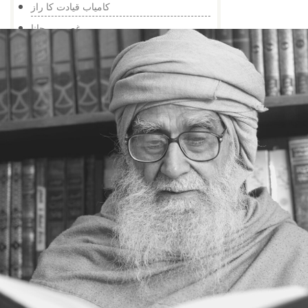
کامیاب قیادت کا راز
غصہ پی جانا
مشورہ مفید ہے
دعوت یعنی انسانی خیر خواہی
سی پی ایس کا مقصد
اعتکاف
آتش فشاں کا سبق
ٹوئٹر کا سی ای او
خبرنامہ اسلامی مرکز- 275