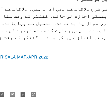
ی طرح ملاقات کے بھی آداب ہیں۔ ملاقات کے آ
پیشگی اجازت لی جائے۔ گفتگو کے وقت سنا ن
ری سوال یا بے فائدہ تفصیل سے بچاجائے۔ 
ا جائے۔ اپنی رعایت کے ساتھ دوسرے کی رعا
ہستہ انداز میں کی جائے۔ گفتگو کے وقت ز
-RISALA MAR-APR 2022