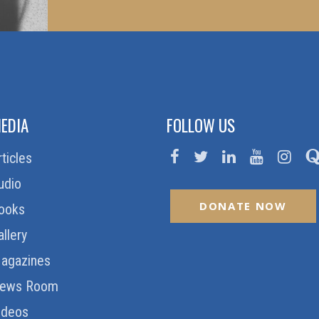
EDIA
FOLLOW US
rticles
udio
DONATE NOW
ooks
allery
agazines
ews Room
ideos