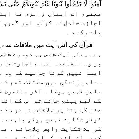
آمَنُوا لَا تَدْخُلُوا بُيُوتًا غَيْرَ بُيُوتِكُمْ حَتَّى تَسْ
یعنی، اے ایمان والو، تم اپنے
اجازت حاصل نہ کرلو اور گھروالو
یاد رکھو ۔
قرآن کی اس آیت میں ملاقات سے پہ
ہے۔ یعنی ایک شخص جب دوسرے شخص 
پر وہ باقاعدہ اس سے اجازت حاصل
ایسا نہیں کرنا چاہیے کہ وہ ک
سماجی زندگی میں مختلف قسم کے 
حاصل نہیں ہوتا ۔ اگر بالفرض ک
کے لیے پہنچ جائے تو اس کے اند
عذر کی بنا پر ملاقات نہ کر سکے 
کوئی شکایت نہیں ہونی چاہیے۔ ا
کر بلا شکایت واپس چلاجائے ۔ یہ
کبھی انسانیت کی اعلیٰ ترقی نہی