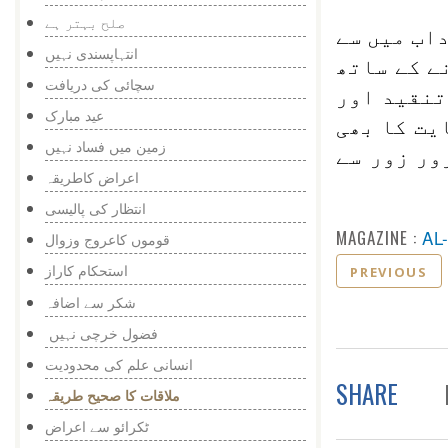
صلح بہتر ہے
داب میں سے
انتہاپسندی نہیں
ے کے ساتھ
سچائی کی دریافت
تنقید اور
عید مبارک
یت کا بھی
زمین میں فساد نہیں
ور زور سے
اعراض کاطریقہ
انتظار کی پالیسی
MAGAZINE :
AL
قوموں کاعروج وزوال
استحکام کاراز
PREVIOUS
شکر سے اضافہ
فضول خرچی نہیں
انسانی علم کی محدودیت
SHARE
ملاقات کا صحیح طریقہ
ٹکرائو سے اعراض