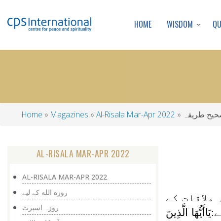
WISDOM
Q
HOME
حیح طریقہ
Al-Risala Mar-Apr 2022
Magazines
Home
Breadcrumb
AL-RISALA MAR-APR 2022
AL-RISALA MAR-APR 2022
روزه الله كے ليے
 ملاقات کے
روزہ اسپرٹ
:
يَاأَيُّهَا الَّذِينَ