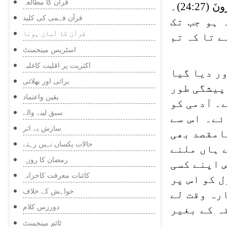
قرآن کا مطالعہ
رُونَ
(24:27)۔
قرآن فہمی کی کلید
 ہو جب تک
قرآن کا آسان ہونا
 تا کہ تم
اسٹریس مینجمنٹ
اکثریت پر اقلیت کاغلبہ
ور دیا گیا
برائی اور بھلائی
پیشگی طور
یقین واعتماد
۔ آدمی کو
سبق لینے والے
ئے۔ اس سے
سازش بے اثر
امقصد بھی
حالات یکساں نہیں رہتے
 ہاں ملنے
رمضان کا روزہ
 اپنے کسی
کائنات معرفت کاخزانہ
ل کو اس پر
خواہش کے خلاف
رہ وقت لے
دوررس کلام
ہ کے بغیر
ٹائم مینجمنٹ