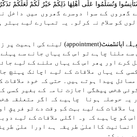
تَأْنِسُوا وَتُسَلِّمُوا عَلَى أَهْلِهَا ذَلِكُمْ خَيْرٌ لَكُمْ لَعَلَّكُمْ تَذَكَّ
 گھروں کے سوا دوسرے گھروں میں داخل نہ
ں کو سلام نہ کرلو۔ یہ تمہارے لیے بہتر ہے
لے اپائنٹمنٹ(
appointment
) لینے کی اہمیت پر ز
سے ملنا چاہے تو اس کے یہاں جانے سے پہلے 
 کرے اور پھر اس کے یہاں ملنے کے لیے جائے
سی کے یہاں ملاقات کے لیے اچانک پہنچ جا
مسائل پیدا ہوتے ہیں۔ حتی کہ خود ملاقات ک
وئی شخص پیشگی اجازت نامہ کے بغیر کسی کے
ر یہ حوصلہ ہونا چاہیے کہ اگر متعلقہ شخص
یا ملاقات کے لیے بہت کم وقت دے تو فریقِ او
س کو چاہیے کہ وہ اگلی ملاقات کے لیے دوبا
 انسانیت کااعلیٰ طریقہ ہے اورا علیٰ طریق
ں ہو سکتی ۔