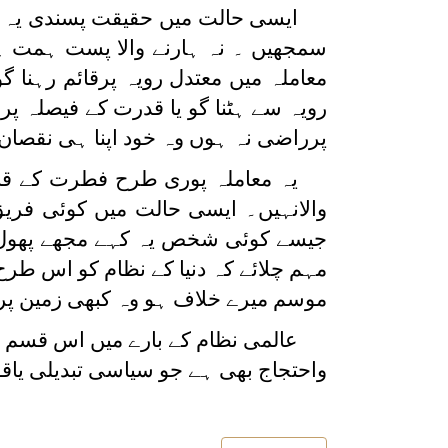
ایسی حالت میں حقیقت پسندی یہ ہے 
سمجھیں ۔ نہ ہارنے والا پست ہمت ہو 
معاملہ میں معتدل رویہ پرقائم رہنا 
رویہ سے ہٹنا گو یا قدرت کے فیصلہ پ
پرراضی نہ ہوں وہ خود اپنا ہی نقصان 
یہ معاملہ پوری طرح فطرت کے قا
والانہیں۔ ایسی حالت میں کوئی فریق
جیسے کوئی شخص یہ کہے مجھے پھول ک
مہم چلائے کہ دنیا کے نظام کو اس طرح
موسم میرے خلاف ہو وہ کبھی زمین پر ن
عالمی نظام کے بارے میں اس قسم ک
واحتجاج بھی ہے جو سیاسی تبدیلی یاق