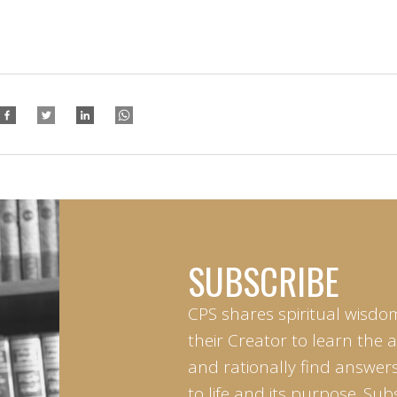
SUBSCRIBE
CPS shares spiritual wisdo
their Creator to learn the 
and rationally find answers
to life and its purpose. Sub