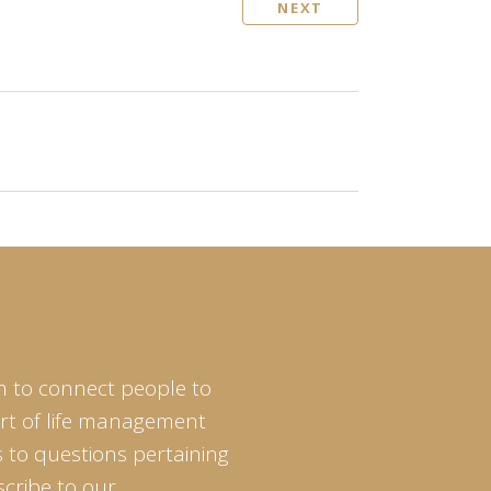
NEXT
m to connect people to
art of life management
 to questions pertaining
scribe to our