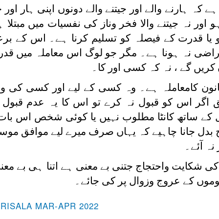
کہ ہارنے والے اور جیتنے والے دونوں اپنی ہار اور 
اور نہ جیتنے والا فخر وناز کی نفسیات میں مبتلا 
گو یا قدرت کے فیصلہ کو تسلیم کرنا ہے۔ اس کے ب
رراضی نہ ہونا ہے۔ مگر جو لوگ اس معاملہ میں قد
کریں گے ، نہ کہ کسی اور کا۔
نون کامعاملہ ہے۔ وہ کسی کے لیے اور کسی کی وج
 اگر اس کو قبول نہ کرے تو اس کا یہ عدم قبول 
ے ساتھ کانٹا مطلوب نہیں یا کوئی شخص اس بات 
 بدل جانا چاہیے کہ یہاں صرف میرے لیے موافق موسم
ہ آئے۔
ی شکایت واحتجاج جتنی بے معنی ہے اتنا ہی بے مع
وموں کے عروج وزوال پر کی جائے۔
-RISALA MAR-APR 2022