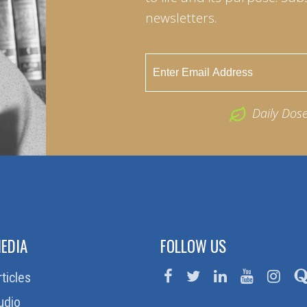
newsletters.
Daily Dos
EDIA
FOLLOW US
rticles
udio