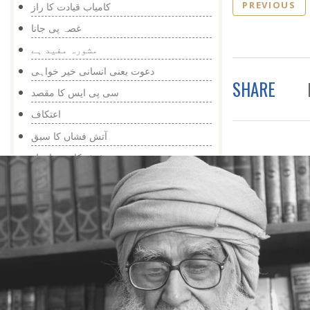
PREVIOUS
کامیاب قیادت کا راز
غصہ پی جانا
مشورہ مفید ہے
دعوت یعنی انسانی خیر خواہی
SHARE
سی پی ایس کا مقصد
اعتکاف
آتش فشاں کا سبق
ٹوئٹر کا سی ای او
خبرنامہ اسلامی مرکز- 275