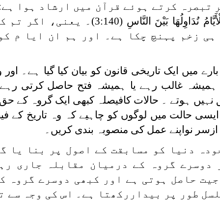
 تبصرہ کرتے ہوئے قرآن میں ارشاد ہوا ہے:
يَّامُ نُدَاوِلُهَا بَيْنَ النَّاسِ
(3:140)۔ یعنی، اگر تم
ہی زخم پہنچ چکا ہے۔ اور ہم ان ایا م کو
ارے میں ایک تاریخی قانون کو بیان کیا گیا ہے۔ اور
 ہمیشہ غالب رہے یا ہمیشہ فتح حاصل کرتی رہے ۔
ہیں ہوتے ۔ حالات کافیصلہ کبھی ایک گروہ کے حق 
یسی حالت میں لوگوں کو چاہیے کہ وہ تاریخ کے فی
 ازسر نواپنے عمل کی منصوبہ بندی کریں۔
ودہ دنیا کو مسابقت کے اصول پر بنا یا گی
 دوسرے گروہ کے درمیان مقابلہ جاری رہ
جیت حاصل ہوتی ہے اور کبھی دوسرے گروہ ک
لسل طور پر بیداررکھتا ہے۔ اس کی وجہ سے ت