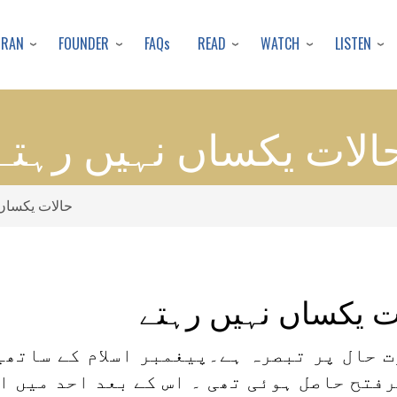
Skip
to
URAN
FOUNDER
READ
WATCH
LISTEN
FAQs
main
content
الات یکساں نہیں رہتے
حالات یکساں
ت یکساں نہیں رہتے
ت حال پر تبصرہ ہے۔پیغمبر اسلام کے ساتھی
فتح حاصل ہوئی تھی ۔ اس کے بعد احد میں ا