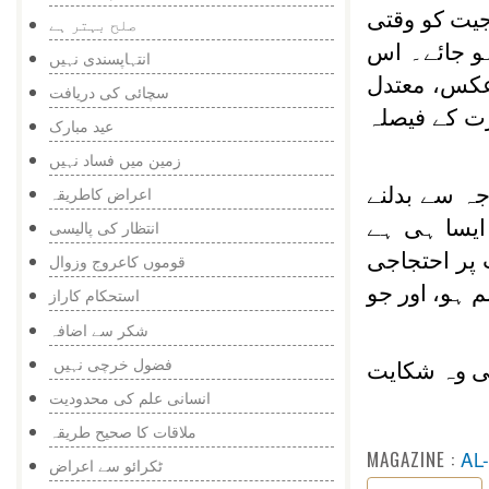
جیت کو وقتی
صلح بہتر ہے
ہو جائے۔ اس
انتہاپسندی نہیں
رعکس، معتدل
سچائی کی دریافت
رت کے فیصلہ
عید مبارک
زمین میں فساد نہیں
ہ سے بدلنے
اعراض کاطریقہ
ایسا ہی ہے
انتظار کی پالیسی
پر احتجاجی
قوموں کاعروج وزوال
 ہو، اور جو
استحکام کاراز
شکر سے اضافہ
فضول خرچی نہیں
نی وہ شکایت
انسانی علم کی محدودیت
ملاقات کا صحیح طریقہ
MAGAZINE :
AL
ٹکرائو سے اعراض