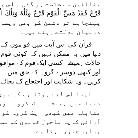
مخالفین سے شکست ہو گئی ۔ اس پر
قَرْحٌ فَقَدْ مَسَّ الْقَوْمَ قَرْحٌ مِثْلُهُ وَتِلْكَ الْأَ
پہنچاہے تو دشمن کو بھی ویسا 
درمیان بدلتے رہتے ہیں۔
قرآن کی اس آیت میں قو موں کے ب
دنیا میں یہ ممکن نہیں کہ کوئی قوم
حالات ہمیشہ کسی ایک قوم کے موافق ن
اور کبھی دوسرے گروہ کے حق میں ۔ ا
کریں۔ وہ شکایت اور احتجاج کے بجائے
ایسا اس لیے ہوتا ہے کہ موج
دنیا میں ہمیشہ ایک گروہ اور
مقابلہ میں کبھی ایک گروہ کو 
آرائی کایہ ماحول قوموں کو مس
برابر جاری رہتا ہے۔