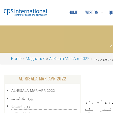
WISDOM
Q
HOME
 نہیں رہتے
Al-Risala Mar-Apr 2022
Magazines
Home
Breadcrumb
AL-RISALA MAR-APR 2022
AL-RISALA MAR-APR 2022
روزه الله كے ليے
وں کو بدر
روزہ اسپرٹ
نہیں اپنے