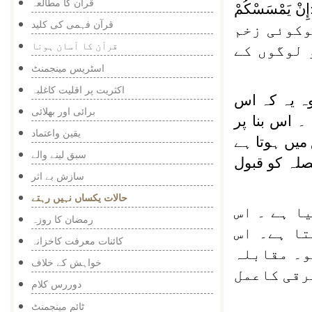
قرآن کا مطالعہ
إِنْ يَمْسَسْكُمْ
قرآن فہمی کی کلید
 کوکوئی زخم
قرآن کا آسان ہونا
 لوگوں کے
اسٹریس مینجمنٹ
اکثریت پر اقلیت کاغلبہ
 وہ یہ کہ اس
برائی اور بھلائی
 اس بنا پر
یقین واعتماد
میں ہوتا ہے
سبق لینے والے
صلہ کو قبول
سازش بے اثر
حالات یکساں نہیں رہتے
ا ہے ۔ اس
رمضان کا روزہ
تا ہے۔ اس
کائنات معرفت کاخزانہ
و۔ مقابلہ
خواہش کے خلاف
رقی کاعمل
دوررس کلام
ٹائم مینجمنٹ