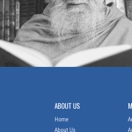
ABOUT US
M
Home
A
About Us
A