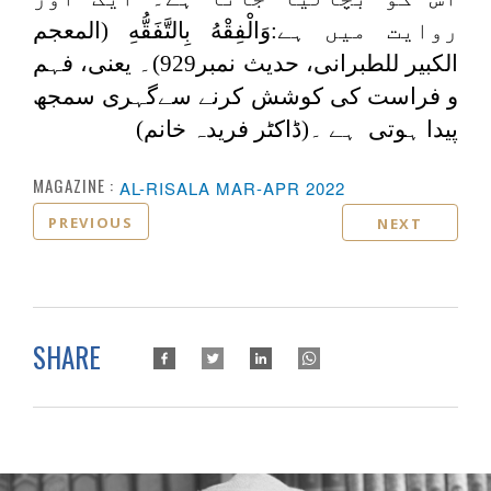
روایت میں ہے:
وَالْفِقْهُ بِالتَّفَقُّهِ
(المعجم
الکبیر للطبرانی، حدیث نمبر929)۔ یعنی، فہم
و فراست کی کوشش کرنے سےگہری سمجھ
پیدا ہوتی ہے ۔(ڈاکٹر فریدہ خانم)
MAGAZINE :
AL-RISALA MAR-APR 2022
PREVIOUS
NEXT
SHARE