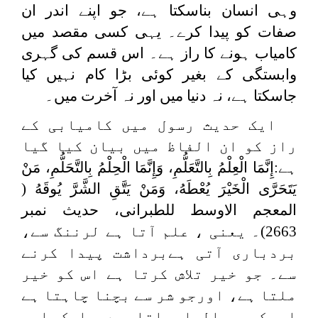
وہی انسان بناسکتا ہے، جو اپنے اندر ان
صفات کو پیدا کرے۔ یہی کسی مقصد میں
کامیاب ہونے کا راز ہے۔ اس قسم کی گہری
وابستگی کے بغیر کوئی بڑا کام نہیں کیا
جاسکتا ہے، نہ دنیا میں اور نہ آخرت میں۔
ایک حدیث رسول میں کامیابی کے
راز کو ان الفاظ میں بیان کیا گیا
ہے:
إِنَّمَا الْعِلْمُ بِالتَّعَلُّمِ، وَإِنَّمَا الْحِلْمُ بِالتَّحَلُّمِ، مَنْ
يَتَحَرَّى الْخَيْرَ يُعْطَهُ، وَمَنْ يَتَّقِ الشَّرَّ يُوقَهُ
(
المعجم الاوسط للطبرانی، حدیث نمبر
2663)۔ یعنی ، علم آتا ہے لرننگ سے،
بردباری آتی ہےبرداشت پیدا کرنے
سے۔ جو خیر تلاش کرتا ہے اس کو خیر
ملتا ہے، اورجو شر سے بچنا چاہتا ہے
اس کو بچالیا جاتا ہے۔ ایک اور