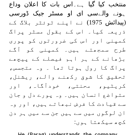
منتخب کیا گیا ہے۔اس بات کا اعلان وداع
ہونے والےسی ای او مسٹر جیک ڈورسی
(پیدائش 1975) نے اپنے ٹوئٹر بلاگ کے
ذریعہ کیا۔ اس کے بقول مسٹر پراگ
کمپنی اور اس کی ضرورتوں کو پوری
طرح سمجھتے ہیں۔ کمپنی کو آگے
بڑھانے کے ہر اہم فیصلے کے پیچھے
پراگ کا رول ہوتا تھا ۔ وہ متجسس،
تحقیق کا شوق رکھنے والے، ریشنل،
کریٹیو، محنتی، خودآگاہ، اور
متواضع انسان ہیں۔ وہ پورے دل و جان
سے قیادت کا فرض نبھاتے ہیں، اور وہ
ان لوگوں میں سے ہیں جن سے میں ہر دن
کچھ سیکھتا ہوں:
He (Parag) understands the company