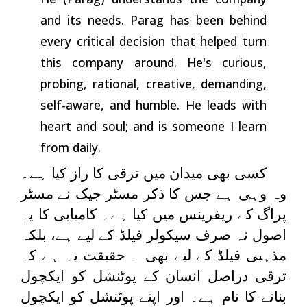
and its needs. Parag has been behind
every critical decision that helped turn
this company around. He's curious,
probing, rational, creative, demanding,
self-aware, and humble. He leads with
heart and soul; and is someone I learn
from daily
.
کسی بھی میدان میں ترقی کا راز کیا ہے۔
وہ وہی ہے جس کا ذکر مسٹر جیک نے مسٹر
پراگ کے ریفرینس میں کیا ہے۔ کامیابی کا یہ
اصول نہ صرف سیکولر فیلڈ کے لیے ہے، بلکہ
مذہبی فیلڈ کے لیے بھی ۔ حقیقت یہ ہے کہ
ترقی دراصل انسان کے پوٹنشل کو ایکچول
بنانے کا نام ہے۔ اور اپنے پوٹنشل کو ایکچول