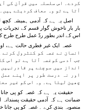
کردے۔ اس سلسلہ میں قرآن کی آی
آتا ہے تو وہ معاف کردیتے ہیں۔
اصل یہ ہے کہ آدمی ہمیشہ کچھ 
بار بار ناخوش گوار قسم کے تجربات پی
اس کے اندر بطور ردّ عمل طرح طرح کے 
غصہ ایک غیر فطری حالت ہے، اور 
انسان نے غصہ کو کنٹرول کرنے ک
جب آدمی کوغصہ آتا ہے تو اس 
انداز میں سوچنے پر قادرنہیں ر
اور نہ درست طور پر اپنے عمل 
چھین لیتا ہے۔ وہ اس کو غیر معت
حقیقت یہ ہے کہ غصہ کو پی جانا 
ضمانت ہے کہ آدمی حقیقت پسندانہ اند
منصوبہ بندی کرے ۔ غصہ کو پی جانا خ