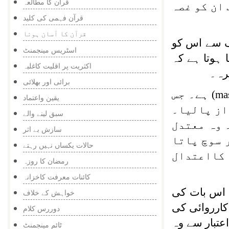
قرآن کا مطالعہ
 جب ان کو غصہ
قرآن فہمی کی کلید
قرآن کا آسان ہونا
ف سے اس کو
اسٹریس مینجمنٹ
 ہوتا ہے کہ
اکثریت پر اقلیت کاغلبہ
رہ۔
برائی اور بھلائی
ma
) ہے۔ جس
یقین واعتماد
از پالیا۔
سبق لینے والے
 وہ معتدل
سازش بے اثر
 سوچ پاتا
حالات یکساں نہیں رہتے
 کااعتدال
رمضان کا روزہ
کائنات معرفت کاخزانہ
ا اس بات کی
خواہش کے خلاف
کارروائی کی
دوررس کلام
عتبار سے وہ
ٹائم مینجمنٹ