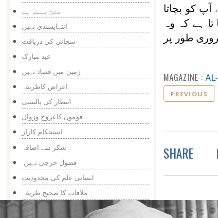
ٓپ کو بچاتا
صلح بہتر ہے
تا ہے کہ وہ
انتہاپسندی نہیں
روری طور پر
سچائی کی دریافت
عید مبارک
زمین میں فساد نہیں
MAGAZINE :
AL
اعراض کاطریقہ
PREVIOUS
انتظار کی پالیسی
قوموں کاعروج وزوال
استحکام کاراز
شکر سے اضافہ
SHARE
فضول خرچی نہیں
انسانی علم کی محدودیت
ملاقات کا صحیح طریقہ
ٹکرائو سے اعراض