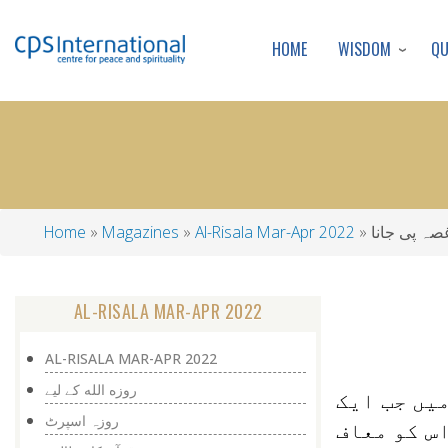
WISDOM
Q
HOME
صہ پی جانا
Al-Risala Mar-Apr 2022
Magazines
Home
Breadcrumb
AL-RISALA MAR-APR 2022
AL-RISALA MAR-APR 2022
روزه الله كے ليے
میں جب ایک
روزہ اسپرٹ
اس کو معاف