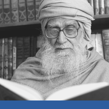
کامیاب قیادت کا راز
غصہ پی جانا
مشورہ مفید ہے
دعوت یعنی انسانی خیر خواہی
سی پی ایس کا مقصد
اعتکاف
آتش فشاں کا سبق
ٹوئٹر کا سی ای او
خبرنامہ اسلامی مرکز- 275