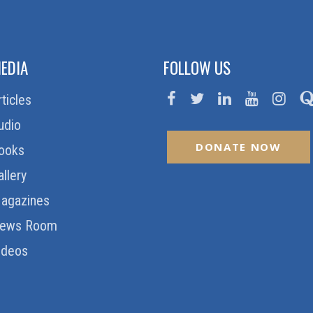
EDIA
FOLLOW US
rticles
udio
DONATE NOW
ooks
allery
agazines
ews Room
ideos