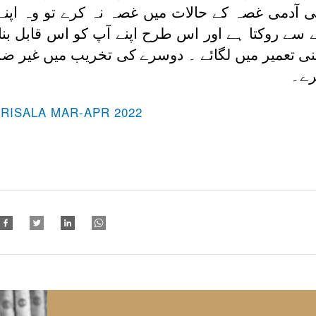
آدمی غصہ کے حالات میں غصہ نہ کرے تو وہ اپنے ا
سے روکتا ہے اور اس طرح اپنے آپ کو اس قابل بنا 
پنی تعمیر میں لگائے ۔ دوسرے کی تخریب میں غیر ض
رے۔
-RISALA MAR-APR 2022