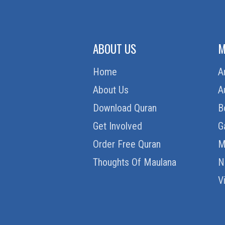
ABOUT US
M
Home
A
About Us
A
Download Quran
B
Get Involved
G
Order Free Quran
M
Thoughts Of Maulana
N
V