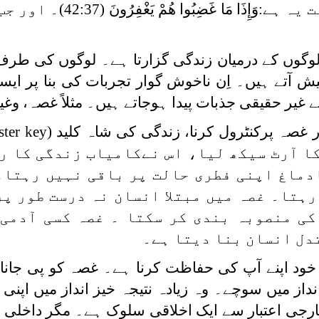
ت یہ ہے:
وَإِذَا مَا غَضِبُوا هُمْ يَغْفِرُونَ
(42:37)۔ اور
لوگوں کے درمیان زندگی گزارتا ہے۔ لوگوں کی طر
ش آتے ہیں۔ اِن ناخوش گوار تجربات کی بنا پر ایسا
غیر حقیقی جذبات پیدا ہوجاتے ہیں۔ مثلاً غصہ، وغی
غصہ پرکنٹرول کرنا، زندگی کی شاہ کلید (
ster key
ا آرٹ سیکھ لیا، اس نےکامیاب زندگی کا ر
کادماغ اپنی فطری حالت پر باقی نہیں رہتا۔
ہتا۔ غصہ میں مبتلا انسان نہ درست طور پر
کی منصوبہ بندی کر سکتا ۔ غصہ کسی آدمی
دل انسان بنا دیتا ہے۔
خود اپنے آپ کی حفاظت کرنا ہے۔ غصہ کو پی جان
از میں سوچے۔ وہ زیادہ نتیجہ خیز انداز میں اپنی 
ارجی اعتبار سے ایک اخلاقی سلوک ہے۔ مگر داخلی ا