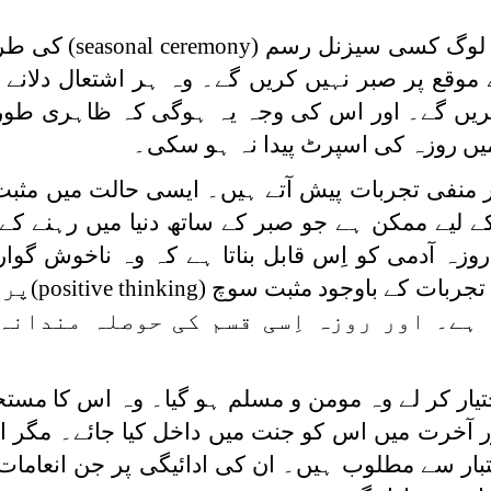
یسے لوگ کسی سیزنل رسم (
seasonal ceremony
) کی طر
موقع پر صبر نہیں کریں گے۔ وہ ہر اشتعال دلانے و
 کریں گے۔ اور اس کی وجہ یہ ہوگی کہ ظاہری طور 
 میں روزہ کی اسپرٹ پیدا نہ ہو سکی۔
بار منفی تجربات پیش آتے ہیں۔ ایسی حالت میں مثب
ے لیے ممکن ہے جو صبر کے ساتھ دنیا میں رہنے کے ل
زہ آدمی کو اِس قابل بناتا ہے کہ وہ ناخوش گوا
 تجربات کے باوجود مثبت سوچ (
positive thinking
)پر 
 ہے۔ اور روزہ اِسی قسم کی حوصلہ مندانہ
اختیار کر لے وہ مومن و مسلم ہو گیا۔ وہ اس کا مست
ر آخرت میں اس کو جنت میں داخل کیا جائے۔ مگر اس
تبار سے مطلوب ہیں۔ ان کی ادائیگی پر جن انعامات