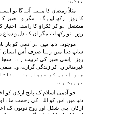
ہوگی۔
مثلاً رمضان کا مہینہ آئے گا تو ا
کا روزہ رکھ لیں گے۔ مگر وہ صبر کے 
مشتعل ہو کر ٹکراؤ کا راستہ اختیار
روزہ تو رکھ لیا، مگر ان کے دل و دماغ
موجودہ دنیا میں ہر آدمی کو بار 
ساتھ دنیا میں رہنا صرف اُس انسان ک
روزہ اِسی صبر کی تربیت ہے۔ سچا رو
غیرمتاثر رہ کر زندگی گزارے، وہ منفی
صبر آدمی کو حوصلہ مند بناتا
تربیت ہے۔
جو آدمی اسلام کے پانچ ارکان کو 
دنیا میں اس کو اللہ کی رحمت ملے او
ارکان اپنی شکل اور روح دونوں کے اع