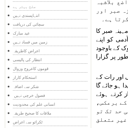
ضع بلاشبہ
صلح بہتر ہے
ہ صبر اور
انتہاپسندی نہیں
کرتا ہے۔
سچائی کی دریافت
نی رمضان کا مہینہ صبر کا
عید مبارک
می کو اپنے
زمین میں فساد نہیں
وک کے باوجود
اعراض کاطریقہ
ور پر گزارا
انتظار کی پالیسی
قوموں کاعروج وزوال
 اور رات کے
استحکام کاراز
 ہو جائے گا
شکر سے اضافہ
ز کرتے ہوئے
فضول خرچی نہیں
کے برعکس،
انسانی علم کی محدودیت
 حد تک تو
ملاقات کا صحیح طریقہ
 غیر متعلق
ٹکرائو سے اعراض