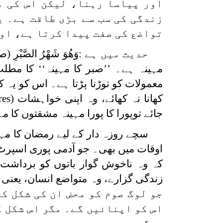
اور پیاسا رہنا، لیکن اس کی م
زندگی کی سب سے بڑی طاقت ہے۔ ی
تواضع کی صفت پیدا کرتا ہے، او
حدیث میں ہے :
وَهُوَ ‌شَهْرُ ‌الصَّبْرِ
مہینہ ہے۔ ’’صبر کا مہینہ‘‘ کا مطل
معمولات کو توڑنا پڑتا ہے۔ اس کو یہ کر
کھانا نہ کھائے، وہ اپنی خواہشات (
res
جائے توپورا کا پورا مہینہ مشقتوں کا مہ
سچے روزہ دار کے لیے رمضان کا مہ
اوقات میں بھی۔ جو آدمی پوری اسپرٹ 
کہ وہ ناخوش گوار باتوں کو برداشت 
زندگی گزارے، وہ متواضع انسان، یعنی 
جو لوگ صوم کو محض ان کی شکل ک
اس کو اپنائیں گے۔ مگر اس شکل ک