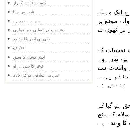
کامیاب قیادت کا راز
ح ایک مہینے
غصہ پی جانا
الے موقع پر
مشورہ مفید ہے
پر انھوں نے
دعوت یعنی انسانی خیر خواہی
سی پی ایس کا مقصد
اعتکاف
ت نفسیات کے
آتش فشاں کا سبق
یے تیار ہو۔
ٹوئٹر کا سی ای او
ر واقعات سے
خبرنامہ اسلامی مرکز- 275
قائم رہے۔
 زندگی کی
حق ہو گیا کہ
لام کے پانچ
 کا وعدہ ہے