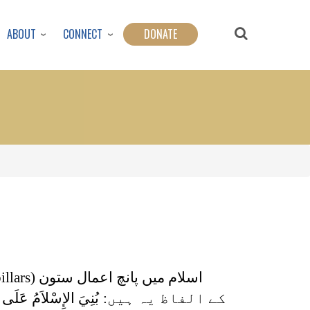
ABOUT
CONNECT
DONATE
اسلام میں پانچ اعمال ستون (
illars
کے الفاظ یہ ہیں:
بُنِيَ الإِسْلاَمُ عَلَى خَ