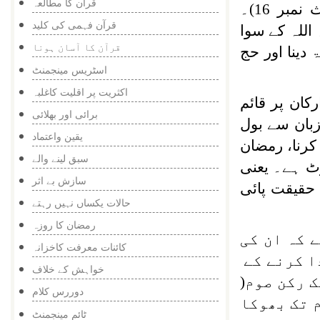
قرآن کا مطالعہ
(صحیح البخاری، حدیث نمبر 8؛ صحیح مسلم، حدیث نمبر 16)۔
قرآن فہمی کی کلید
 اللہ کے سوا
قرآن کا آسان ہونا
 دینا اور حج
اسٹریس مینجمنٹ
اکثریت پر اقلیت کاغلبہ
ان پر قائم
برائی اور بھلائی
زبان سے بول
یقین واعتماد
 کرنا، رمضان
سبق لینے والے
ٹ ہے۔ یعنی
سازش بے اثر
حقیقت پائی
حالات یکساں نہیں رہتے
رمضان کا روزہ
 کہ ان کی
کائنات معرفت کاخزانہ
دا کرنے کے
خواہش کے خلاف
 رکن صوم(
دوررس کلام
 تک بھوکا
ٹائم مینجمنٹ