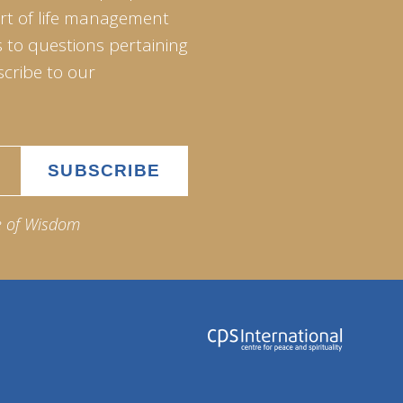
art of life management
 to questions pertaining
scribe to our
e of Wisdom