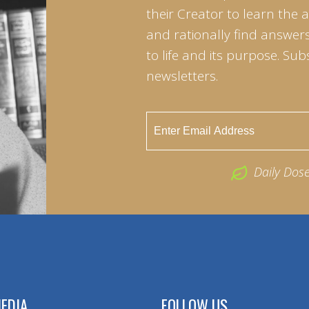
their Creator to learn the 
and rationally find answers
to life and its purpose. Sub
newsletters.
Daily Dos
EDIA
FOLLOW US