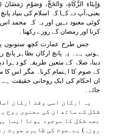
وَإِيتَاءِ الزَّكَاةِ، وَالحَجِّ، وَصَوْمِ رَمَضَانَ
یعنی،آپ نے کہا کہ اسلام کی بنیاد پا
کوئی معبود نہیں اور یہ کہ محمد اس کے
کرنا اور رمضان کے روزے رکھنا۔
جس طرح عمارت کچھ ستونوں پر ک
ہوتی ہے۔ یہ پانچ ارکان بظاہر پانچ ر
دینا، صلاۃ کے متعین طریقہ کو دہرا دی
کے صوم کا اہتمام کرنا۔ مگر اس کا 
ان احکام کی ایک روحانی حقیقت ہے 
جائے۔
یہ ارکان اسی وقت ارکان اسلا
شکل کے ساتھ ان کی معنوی روح بھ
بعد شکل کا موجود ہونا ایسا ہی 
روزہ) ہے۔صوم کی ظاہری صورت رم