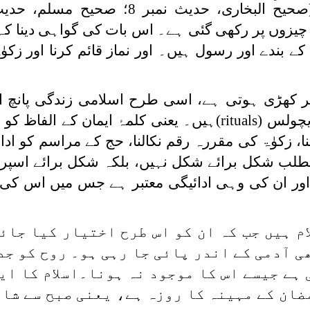
نچ چیزوں پر رکھی گئی ہے۔ اس بات کی گواہی دینا کہ
 بندے اور رسول ہیں۔ اور نماز قائم کرنا اور زکوٰۃ
ھڑی ہوتی ہے، اسی طرح اسلامی زندگی پانچ ارک
یچولس (
rituals
)ہیں۔ یعنی کلمۂ ایمان کے الفاظ کو 
نا، زکوٰۃ کی مقررہ رقم نکالنا، حج کے مراسم کو ادا
مطلب شکل برائے شکل نہیں، بلکہ شکل برائے اسپر
اور ان کی وہی ادائیگی معتبر ہے جس میں اس کی 
م ہیں جب کہ ان کو اس طرح اختیار کیا جائے
ی آدمی کے اندر پائی جا رہی ہو۔ روح کو ج
ہے جیسے اس کا موجود نہ ہونا۔اسلام کا ایک
ضان کے مہینہ کا روزہ ہے، یعنی صبح سے شام