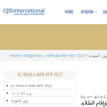
WISDOM
Q
HOME
وزہ اسپرٹ
Al-Risala Mar-Apr 2022
Magazines
Home
Breadcrumb
AL-RISALA MAR-APR 2022
AL-RISALA MAR-APR 2022
روزه الله كے ليے
تعلق حدیث
روزہ اسپرٹ
َإِقَامِ الصَّلاَةِ،