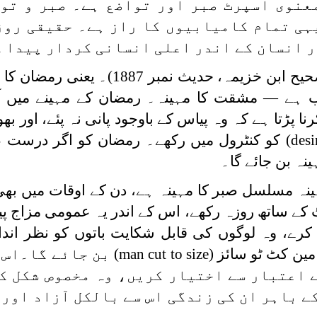
عنوی اسپرٹ صبر اور تواضع ہے۔ صبر و توا
ہی تمام کامیابیوں کا راز ہے۔ حقیقی روز
ر انسان کے اندر اعلی انسانی کردار پیدا 
(صحیح ابن خزیمہ، حدیث نمبر 1887)۔ یع
ب ہے — مشقت کا مہینہ۔ رمضان کے مہینے میں آد
نا پڑتا ہے کہ وہ پیاس کے باوجود پانی نہ پئے، اور بھ
desi
) کو کنٹرول میں رکھے۔ رمضان کو اگر درست ط
ینہ بن جائے گا۔
ینہ مسلسل صبر کا مہینہ ہے، دن کے اوقات میں بھی
کے ساتھ روزہ رکھے، اس کے اندر یہ عمومی مزاج پیدا
کرے، وہ لوگوں کی قابل شکایت باتوں کو نظر اندا
مین کٹ ٹو سائز (
man cut to size
) بن جائے گا۔اس 
ے اعتبار سے اختیار کریں، وہ مخصوص شکل کی
ے باہر ان کی زندگی اس سے بالکل آزاد اور