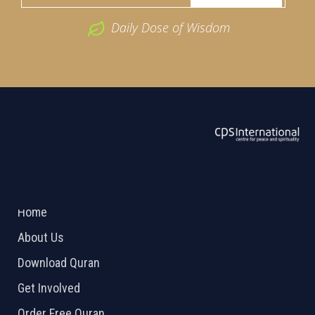
Daily Dose of Wisdom
ABOUT US
2026 Powered by
Openlogic Systems
Home
About Us
Download Quran
Get Involved
Order Free Quran