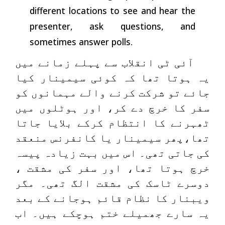
different locations to see and hear the
presenter, ask questions, and
sometimes answer polls
.
آئی ٹی انقلاب سے پہلے زمانے میں
یہ ہوتا تھا کہ کوئی سیمینار کیا
جائے تو شرکت کرنے والے مہمانوں کو
سفر کا خرچ دے کر، اور ہوٹلوں میں
ٹھہرنے کا انتظام کرکے بلایا جاتا
تھا،پھر سیمینار یا کانفرنس منعقد
کی جاتی تھی۔ اس میں بہت زیادہ پیسہ
خرچ ہوتا تھا، اور سفر کی مشقت ،
دوسرے ٹاسک کی مشقت الگ تھی۔ مگر
ویبنار کا نظام قائم ہوجانے کے بعد
یہ سارے جھمیلے ختم ہوچکے ہیں۔ اب