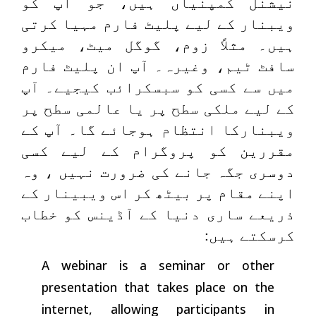
نیشنل کمپنیاں ہیں، جو آپ کو
ویبنار کے لیے پلیٹ فارم مہیا کرتی
ہیں۔ مثلاً زوم، گوگل میٹ، میکرو
سافٹ ٹیم، وغیرہ۔ آپ ان پلیٹ فارم
میں سے کسی کو سبسکرائب کیجیے۔ آپ
کے لیے ملکی سطح پر یا عالمی سطح پر
ویبنارکا انتظام ہوجائے گا۔ آپ کے
مقررین کو پروگرام کے لیے کسی
دوسری جگہ جانے کی ضرورت نہیں ، وہ
اپنے مقام پر بیٹھ کر اس ویبینار کے
ذریعے ساری دنیا کے آڈینس کو خطاب
کرسکتے ہیں:
A webinar is a seminar or other
presentation that takes place on the
internet, allowing participants in