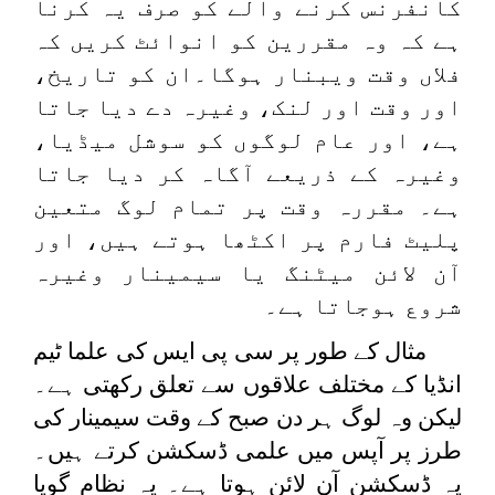
کانفرنس کرنے والے کو صرف یہ کرنا
ہے کہ وہ مقررین کو انوائٹ کریں کہ
فلاں وقت ویبنار ہوگا۔ان کو تاریخ،
اور وقت اور لنک، وغیرہ دے دیا جاتا
ہے، اور عام لوگوں کو سوشل میڈیا،
وغیرہ کے ذریعے آگاہ کر دیا جاتا
ہے۔ مقررہ وقت پر تمام لوگ متعین
پلیٹ فارم پر اکٹھا ہوتے ہیں، اور
آن لائن میٹنگ یا سیمینار وغیرہ
شروع ہوجاتا ہے۔
مثال کے طور پر سی پی ایس کی علما ٹیم
انڈیا کے مختلف علاقوں سے تعلق رکھتی ہے۔
لیکن وہ لوگ ہر دن صبح کے وقت سیمینار کی
طرز پر آپس میں علمی ڈسکشن کرتے ہیں۔
یہ ڈسکشن آن لائن ہوتا ہے۔ یہ نظام گویا