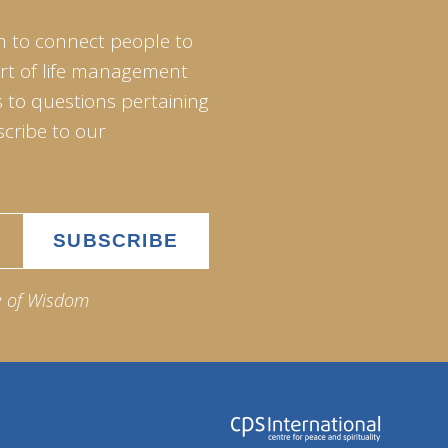
m to connect people to
art of life management
 to questions pertaining
scribe to our
e of Wisdom