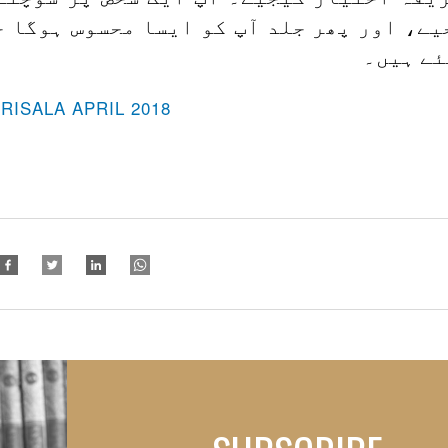
ے، اور پھر جلد آپ کو ایسا محسوس ہوگا جی
ئے ہیں۔
-RISALA APRIL 2018