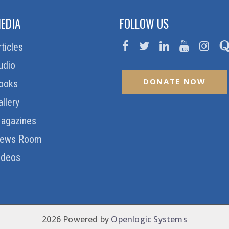
EDIA
FOLLOW US
rticles
udio
DONATE NOW
ooks
allery
agazines
ews Room
ideos
2026 Powered by
Openlogic Systems