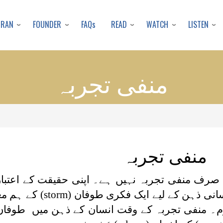
Skip
to
URAN
FOUNDER
READ
WATCH
LISTEN
FAQs
main
content
منفی تجربہ
منفی تجربہ
صرف منفی تجربہ نہیں ہے۔ اپنی حقیقت کے اعتبار
انی ذہن کے لیے ایک فکری طوفان
(storm)
کے ہم مع
ٹارم۔ منفی تجربہ کے وقت انسان کے ذہن میں طوفان