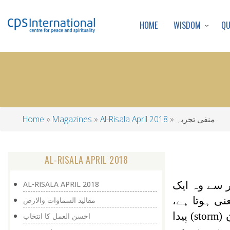
WISDOM
Q
HOME
منفی تجربہ
Al-Risala April 2018
Magazines
Home
Breadcrumb
AL-RISALA APRIL 2018
 سے وہ ایک
AL-RISALA APRIL 2018
نی ہوتا ہے،
مقالید السماوات والارض
(storm)
پیدا
احسن العمل کا انتخاب