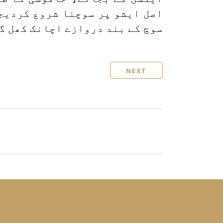
اصل ایشو پر سوچنا شروع کردیجی
سوچ کے بند دروازے اچانک کھل گ
NEXT