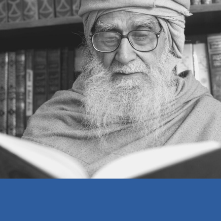
اپنے خلاف
منفی تجربہ
لرننگ اسپرٹ
اسٹیج کا فتنہ
کام کی قیمت
کامیاب شادی
مس ایڈونچرزم
سوال و جواب
خبرنامہ اسلامی مرکز — 258