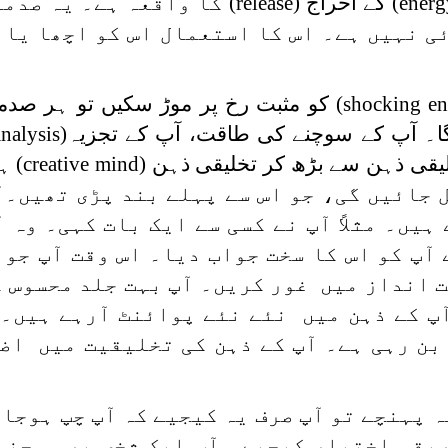
(ener
کے اخراج
(release)
کا واقعہ ہے۔ یہ صدمہ
 نہیں ہے۔ اس کا استعمال اس کو اچھا یا 
(shocking e
کو مثبت رخ پر موڑ سکیں تو ہر صدمہ
 گا۔ آپ کے سوچنے کی طاقت، آپ کے تجزیہ
nalysis)
لیقی ذہن سے بڑھ کر تخلیقی ذہن
(creative mind)
ہ
 جائیں گی، جو اس سے پہلے بند پڑی تھیں۔آ
ں۔ مثلاً آپ نے کسی سے ایک بات کہی۔ وہ آ
آپ کو اس کا سخت جواب دیا۔ اس وقت آپ جو
 انداز میں غور کریں۔ آپ بہت جلد محسوس ک
ٓپ کے ذہن میں نئے نئے پوائنٹ آرہے ہیں۔ 
 بن رہی ہے۔ آپ کے ذہن کی تخلیقیت میں اض
ہ پہنچے تو آپ صرف یہ کیجیے کہ آپ چپ ہوجای
یقہ اختیار کیجیے۔ آپ ایک شخص پر سوچنے