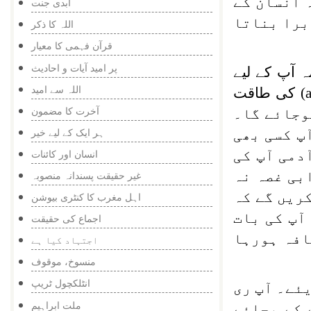
 انسان کے
ابدی جنت
برا بناتا
اللہ کا ذکر
قرآن فہمی کا معیار
پر امید آیات و احادیث
 آپ کے لیے
اللہ سے امید
(a
کی طاقت
آخرت کا مضمون
وجائے گا۔
ہر ایک کے لیے خیر
پ کسی بھی
دمی آپ کی
انسان اور کائنات
ابی غصہ نہ
غیر حقیقت پسندانہ منصوبہ
ریں گے کہ
اہل مغرب کا کنٹری بیوشن
آپ کی بات
اجماع کی حقیقت
افہ ہورہا
اجتہاد کیا ہے
منسوخ، موقوف
انٹلکچول ٹریپ
ئے۔ آپ ری
ملت ابراہیم
 کے بجائے