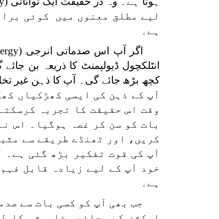
ہوتا ہے۔ وہ در حقیقت ایک توانائی
gy)
لیے مطلق معنوں میں کوئی برائی
ہے۔
اگر آپ اس صدماتی انرجی
nergy)
انٹلکچول ڈیولپمنٹ کا ذریعہ بن جائے
کچھ بڑھ جائے گی۔ آپ کا ذہن غیر تخ
آپ کے ذہن کی ایسی کھڑکیاں کھل
وقت اس حقیقت کا تجربہ کرسکتے ہی
بات کو سن کر غصہ ہوگیا۔ اس نے 
کریں، اور ٹھنڈے طریقے سے مثبت
آپ کی قوت تفکیر بڑھ گئی ہے۔ ا
خود آپ کے لیے زیادہ قابل فہم
ہے۔
جب بھی آپ کو کسی بات سے صدم
ایکشن کے بجائے، خاموشی کا طر