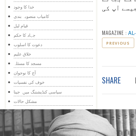
خدا کا وجود
سے آپ کی
کامیاب منصوبہ بندی
قیام لیل
MAGAZINE :
AL
جہاد کا حکم
PREVIOUS
دعوت کا اسلوب
خلاق علیم
مسجد کا مسئلہ
آج کا نوجوان
SHARE
خوف کی نفسیات
سیاسی کنڈیشننگ میں جینا
مشکل حالات
ختم نبوت کا عقیدہ
بڑھاپا رمائنڈر کا زمانہ
غیر متحقق بات کا چرچا