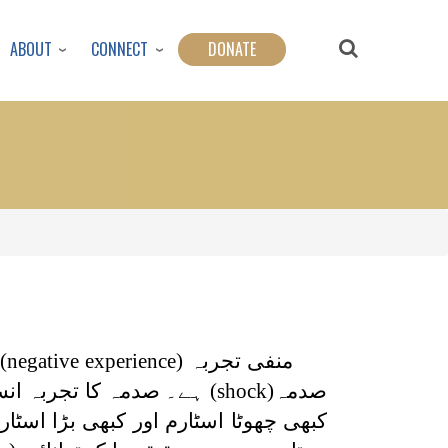
ABOUT
CONNECT
DONATE
منفی تجربہ
(negative experience)
صدمہ
(shock)
ہے۔ صدمہ کا تجربہ انس
کبھی چھوٹا اسٹارم اور کبھی بڑا اس