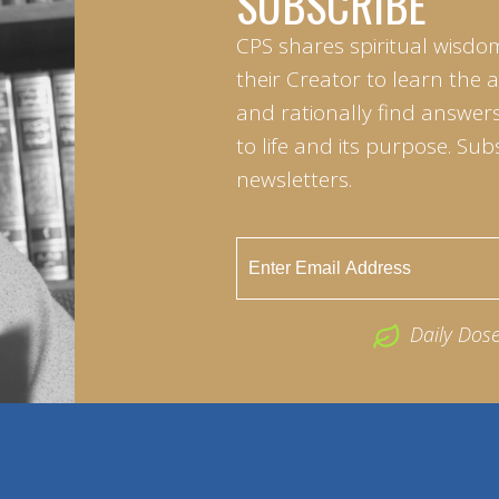
SUBSCRIBE
CPS shares spiritual wisdo
their Creator to learn the 
and rationally find answers
to life and its purpose. Sub
newsletters.
Daily Dos