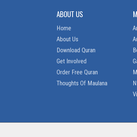
ABOUT US
M
Home
A
About Us
A
Download Quran
B
Get Involved
G
Order Free Quran
M
Thoughts Of Maulana
N
V