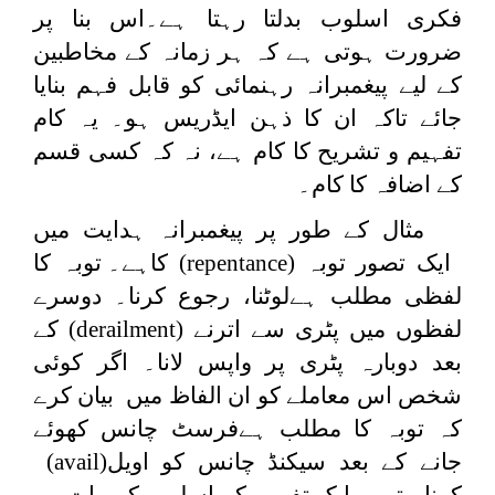
فکری اسلوب بدلتا رہتا ہے۔اس بنا پر
ضرورت ہوتی ہے کہ ہر زمانہ کے مخاطبین
کے لیے پیغمبرانہ رہنمائی کو قابل فہم بنایا
جائے تاکہ ان کا ذہن ایڈریس ہو۔ یہ کام
تفہیم و تشریح کا کام ہے، نہ کہ کسی قسم
کے اضافہ کا کام۔
مثال کے طور پر پیغمبرانہ ہدایت میں
ایک تصور توبہ
(repentance)
کاہے۔ توبہ کا
لفظی مطلب ہےلوٹنا، رجوع کرنا۔ دوسرے
لفظوں میں پٹری سے اترنے
(derailment)
کے
بعد دوبارہ پٹری پر واپس لانا۔ اگر کوئی
شخص اس معاملے کو ان الفاظ میں بیان کرے
کہ توبہ کا مطلب ہےفرسٹ چانس کھوئے
جانے کے بعد سیکنڈ چانس کو اویل
(avail)
کرنا۔ تو یہ ایک تفہیم کے اسلوب کی بات ہو