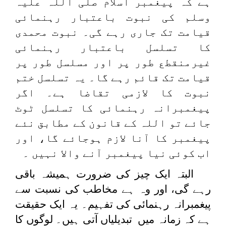
ہے کہ پیغمبر اسلام صلی اللہ علیہ
وسلم کی نبوت باعتبار رہنمائی
قیامت تک جاری رہے گی۔ نبوت محمدی
کا تسلسل باعتبار رہنمائی
غیرمنقطع طور پر اور مسلسل طور پر
قیامت تک قائم رہے گا۔ یہ تسلسل ختم
نبوت کا لازمی تقاضا ہے۔ اگر
پیغمبرانہ رہنمائی کا تسلسل ٹوٹ
جائے تو اللہ کے قانون کے مطابق نئے
پیغمبر کا آنا لازم ہوجائے گا، اور
اب کوئی نیا پیغمبر آنے والا نہیں ۔
البتہ ایک چیز کی ضرورت ہمیشہ باقی
رہے گی، اور وہ ہے مخاطب کی نسبت سے
پیغمبرانہ رہنمائی کی تفہیم۔ یہ ایک حقیقت
ہے کہ زمانہ میں تبدیلیاں آتی ہیں۔ لوگوں کا