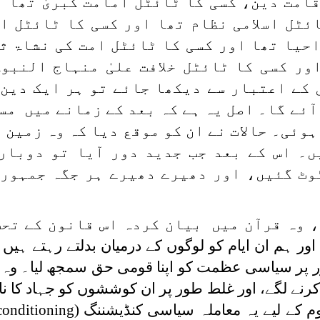
امت دین، کسی کا ٹائٹل امامت کبریٰ تھا ا
ائٹل اسلامی نظام تھا اور کسی کا ٹائٹل اس
احیا تھا اور کسی کا ٹائٹل امت کی نشاۃ ث
ور کسی کا ٹائٹل خلافت علیٰ منہاج النبو
کے اعتبار سے دیکھا جائے تو ہر ایک دین 
ٓئے گا۔ اصل یہ ہے کہ بعد کے زمانے میں مس
وئی۔ حالات نے ان کو موقع دیا کہ وہ زمین 
 اس کے بعد جب جدید دور آیا تو دوبارہ
وٹ گئیں، اور دھیرے دھیرے ہر جگہ جمہور
 وہ قرآن میں بیان کردہ اس قانون کے تحت
۔یعنی اور ہم ان ایام کو لوگوں کے درمیان بدلتے رہتے ہ
ور پر سیاسی عظمت کو اپنا قومی حق سمجھ لیا۔ وہ
نے لگے، اور غلط طور پر ان کوششوں کو جہاد کا نام
م کے لیے یہ معاملہ سیاسی کنڈیشننگ
 conditioning)