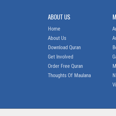
ABOUT US
M
Home
A
About Us
A
Download Quran
B
Get Involved
G
Order Free Quran
M
Thoughts Of Maulana
N
V