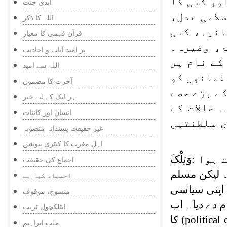
ور کسی کا
ابدی جنت
لامی عدل،
اللہ کا ذکر
انیہ، کسی
قرآن فہمی کا معیار
ۃ، وغیرہ۔
پر امید آیات و احادیث
کے نام پر
اللہ سے امید
لمانوں کو
آخرت کا مضمون
کے بڑے حصے
ہر ایک کے لیے خیر
 حالات کے
انسان اور کائنات
ی سلطنتیں
غیر حقیقت پسندانہ منصوبہ
اہل مغرب کا کنٹری بیوشن
 ہوا :
وَتِلْکَ
اجماع کی حقیقت
یں۔ لیکن مسلم
اجتہاد کیا ہے
 اپنی سیاسی
منسوخ، موقوف
 دے دیا۔ اب
انٹلکچول ٹریپ
(political
کا
ملت ابراہیم