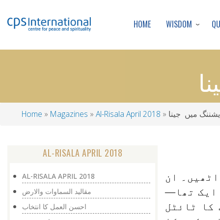
WISDOM
Q
HOME
ا
شننگ میں جینا
Al-Risala April 2018
Magazines
Home
Breadcrumb
AL-RISALA APRIL 2018
اٹھیں۔ ان
AL-RISALA APRIL 2018
 ایک تھا—
مقالید السماوات والارض
 کا ٹائٹل
احسن العمل کا انتخاب