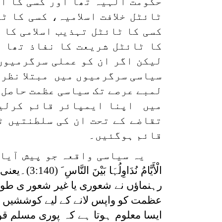
حکومت الہیہ تھا اور کسی کا اق
ٹائٹل خلافت اسلامیہ، کسی کا ٹ
کسی کا ٹائٹل تہذیب اسلامی کا 
کا ٹائٹل شریعت کا نفاذ تھا ا
لیکن اگر ان کو عملی سرگرمیوں 
سیاسی سرگرمیوں میں مبتلا نظر ا
لمبے عرصے تک سیاسی عظمت حاصل ہ
میں اپنا ایمپائر قائم کرلیں۔
تقاضے کے تحت ان کی سلطنتیں ٹ
قائم ہوگئیں۔
یہ سیاسی واقعہ جو پیش آیا،
الْأَیَّامُ نُدَاوِلُہَا بَیْنَ النَّاسِ َ
(3:140)
رہنماؤں نے شعوری یا غیر شعور ی ط
عظمت کو واپس لانے کے لیے کوششیں کر
ایسا معلوم ہوتا ہے کہ پوری مسلم قو