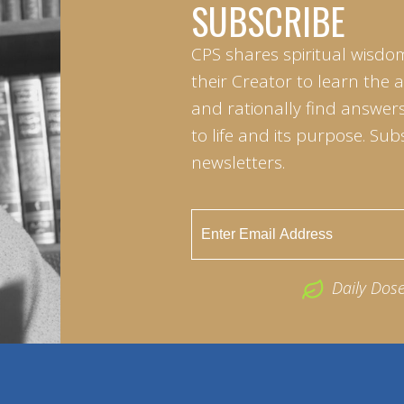
SUBSCRIBE
CPS shares spiritual wisdo
their Creator to learn the 
and rationally find answers
to life and its purpose. Sub
newsletters.
Daily Dos