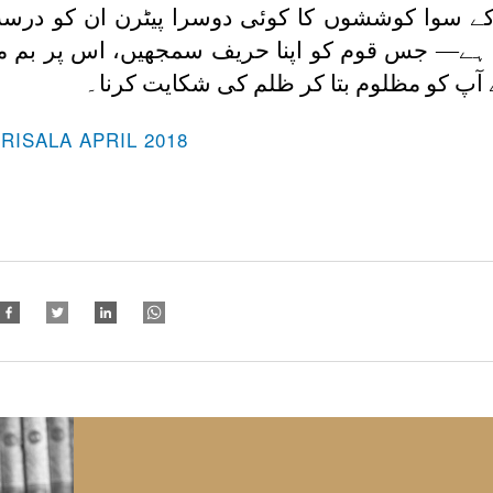
ن کے سوا کوششوں کا کوئی دوسرا پیٹرن ان کو درس
م ہے— جس قوم کو اپنا حریف سمجھیں، اس پر بم ما
نے آپ کو مظلوم بتا کر ظلم کی شکایت کرنا۔
-RISALA APRIL 2018