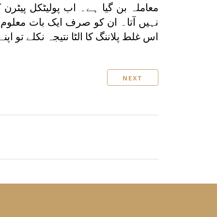
معاملہ بن گیا ہے۔ اب پولیٹکل پیٹر
نہیں آتا۔ ان کو صرف ایک بات معلو
اس غلط پلاننگ کا الٹا نتیجہ نکلے تو اپ
NEXT