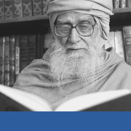
اپنے خلاف
منفی تجربہ
لرننگ اسپرٹ
اسٹیج کا فتنہ
کام کی قیمت
کامیاب شادی
مس ایڈونچرزم
سوال و جواب
خبرنامہ اسلامی مرکز — 258