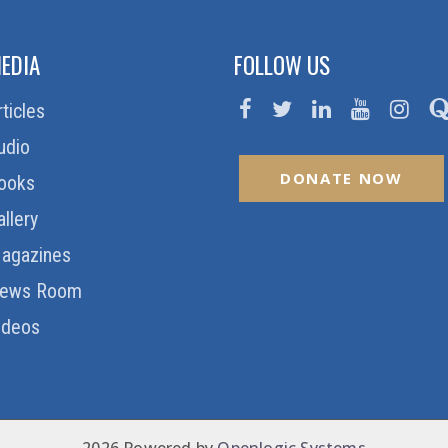
EDIA
FOLLOW US
rticles
udio
DONATE NOW
ooks
allery
agazines
ews Room
ideos