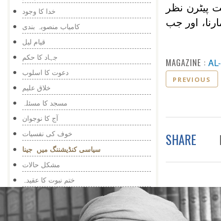
ت پیٹرن نظر
خدا کا وجود
رنا، اور جب
کامیاب منصوبہ بندی
قیام لیل
جہاد کا حکم
MAGAZINE :
AL
دعوت کا اسلوب
PREVIOUS
خلاق علیم
مسجد کا مسئلہ
آج کا نوجوان
خوف کی نفسیات
SHARE
سیاسی کنڈیشننگ میں جینا
مشکل حالات
ختم نبوت کا عقیدہ
بڑھاپا رمائنڈر کا زمانہ
غیر متحقق بات کا چرچا