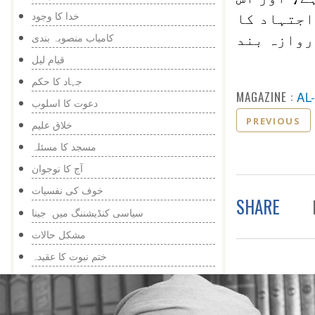
خدا کا وجود
اجتہاد کا
کامیاب منصوبہ بندی
روازہ بند
قیام لیل
جہاد کا حکم
MAGAZINE :
AL
دعوت کا اسلوب
PREVIOUS
خلاق علیم
مسجد کا مسئلہ
آج کا نوجوان
خوف کی نفسیات
SHARE
سیاسی کنڈیشننگ میں جینا
مشکل حالات
ختم نبوت کا عقیدہ
بڑھاپا رمائنڈر کا زمانہ
غیر متحقق بات کا چرچا