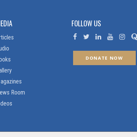
EDIA
FOLLOW US
rticles
udio
DONATE NOW
ooks
allery
agazines
ews Room
ideos