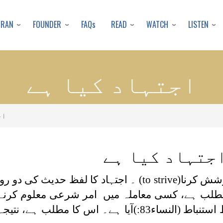
Skip
to
URAN
FOUNDER
READ
WATCH
LISTEN
FAQs
main
content
اجتہاد کیا ہے
اج
جتہاد کیا ہے
وشش کرنا
(to strive)
۔ اجتہاد کا لفظ حدیث کی دو روای
ا مطلب ہے، کسی معاملہ میں امر شرعی معلوم کر
س کا مطلب ہے، نتیجہ اخذ کرنا