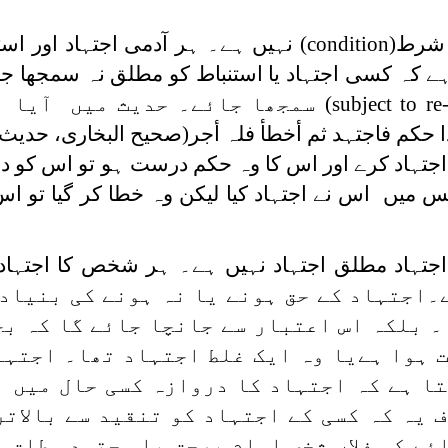
ی شرط
(condition)
نہیں ہے۔ ہر آدمی اجتہاد اور است
ہ کسی اجتہاد یا استنباط کو مطلق نہ سمجھا جائ
(subject to re
سمجھا جائے۔ حدیث میں آیا ہ
 حکم فاجتہد ثم أخطأ فلہ أجر
اجتہاد کرے اور اس کا وہ حکم درست ہو تو اس کو دو
س میں اس نے اجتہاد کیا لیکن وہ خطا کر گیا تو اس
تہاد مطلق اجتہاد نہیں ہے۔ ہر شخص کا اجتہاد ن
۔اجتہاد کے حق ہونے یا نہ ہونے کی بنیاد 
 بلکہ اس اعتبار سے جانچا جائے گا کہ بح
 ہوا ہےیا وہ ایک غلط اجتہاد تھا۔ اجتہا
تا ہے کہ اجتہاد کا دروازہ کسی حال میں 
 یہ کہ کسی کے اجتہاد کو تنقید سے بالاتر
ئے کہ فلاں شخص امام برحق یا مجتہد مطلق ہ