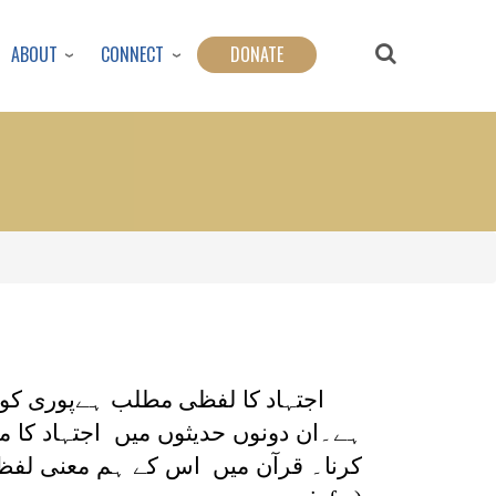
ABOUT
CONNECT
DONATE
ا
اجتہاد کا لفظی مطلب ہےپوری ک
ہے۔ان دونوں حدیثوں میں اجتہاد ک
کرنا۔ قرآن میں اس کے ہم معنی لفظ استنباط (النساء83:)آیا ہے۔ ا