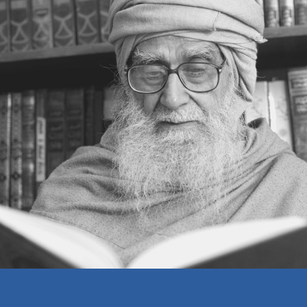
اپنے خلاف
منفی تجربہ
لرننگ اسپرٹ
اسٹیج کا فتنہ
کام کی قیمت
کامیاب شادی
مس ایڈونچرزم
سوال و جواب
خبرنامہ اسلامی مرکز — 258