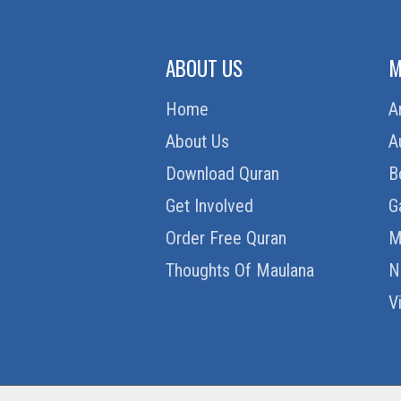
ABOUT US
M
Home
A
About Us
A
Download Quran
B
Get Involved
G
Order Free Quran
M
Thoughts Of Maulana
N
V