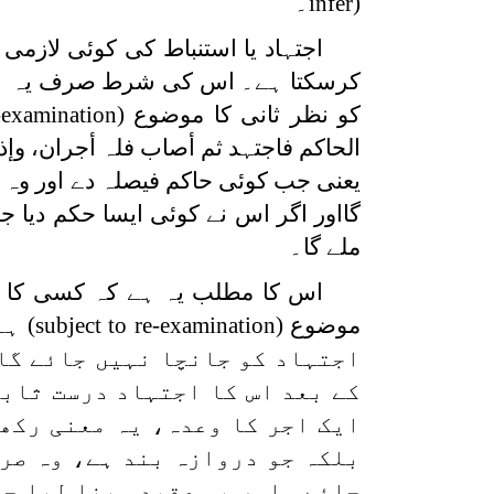
infer)
۔
اجتہاد یا استنباط کی کوئی لازم
کرسکتا ہے۔ اس کی شرط صرف یہ ہے ک
کو نظر ثانی کا موضوع
-examination)
الحاکم فاجتہد ثم أصاب فلہ أجران، وإذا
یعنی جب کوئی حاکم فیصلہ دے اور وہ 
گااور اگر اس نے کوئی ایسا حکم دیا ج
ملے گا۔
اس کا مطلب یہ ہے کہ کسی کا اج
موضوع
(subject to re-examination)
ہے
اجتہاد کو جانچا نہیں جائے گا۔
کے بعد اس کا اجتہاد درست ثابت
ایک اجر کا وعدہ، یہ معنی رکھ
بلکہ جو دروازہ بند ہے، وہ صرف
جائے، اور یہ عقیدہ بنا لیا جا