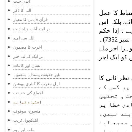
ابدی جنت
اللہ کا ذکر
نباط کا عمل
قرآن فہمی کا معیار
ے، بلکہ اس
پر امید آیات و احادیث
ے :
إذا حکم
اللہ سے امید
(صحیح البخاری، حدیث نمبر 7352)۔
آخرت کا مضمون
ہرا اجر ملے
ہر ایک کے لیے خیر
 کو ایک اجر
انسان اور کائنات
غیر حقیقت پسندانہ منصوبہ
ظر ثانی کا
اہل مغرب کا کنٹری بیوشن
پر کسی کے
اجماع کی حقیقت
ث و تحقیق
اجتہاد کیا ہے
دی خطا پر
منسوخ، موقوف
بند نہیں۔
انٹلکچول ٹریپ
 سمجھ لیا
ملت ابراہیم
ے، اور اس