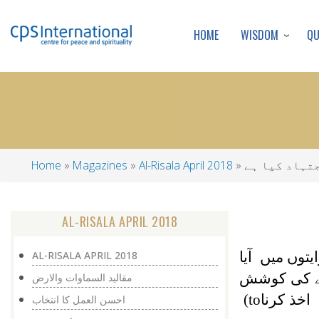
WISDOM
Q
HOME
تہاد کیا ہے
Al-Risala April 2018
Magazines
Home
Breadcrumb
AL-RISALA APRIL 2018
توں میں آیا
AL-RISALA APRIL 2018
نے کی کوشش
مقالید السماوات والارض
(to
احسن العمل کا انتخاب