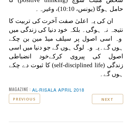
حامل ہوگا (یونس، 10:10)، وغیرہ۔
ان کی یہ اعلیٰ صفت آخرت کی تربیت کا
نتیجہ نہ ہوگی۔ بلکہ خود دنیا کی زندگی میں
وہ اسی اصول پر سیلف میڈ مین بن چکے
ہوں گے۔یہ وہ لوگ ہوں گے جو دنیا میں اسی
اصول کی پیروی کرکےخود انضباطی
زندگی
(self-disciplined life)
کا ثبوت دے چکے
ہوں گے۔
MAGAZINE :
AL-RISALA APRIL 2018
PREVIOUS
NEXT