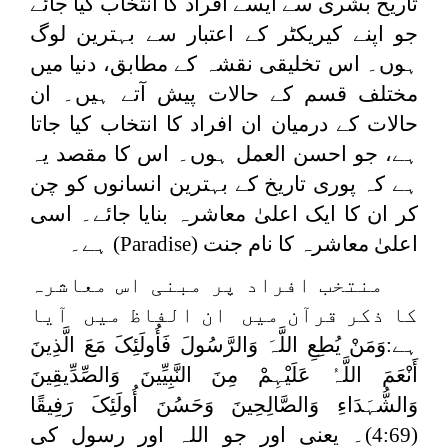
تاریخ بشری سے ایسے افراد کا انتخاب کیا جائے
جو اپنے کیریکٹر کے اعتبار سے بہترین لوگ
ہوں۔ اس تخلیقی نقشہ کے مطابق، دنیا میں
مختلف قسم کے حالات پیش آتے ہیں۔ ان
حالات کے درمیان ان افراد کا انتخاب کیا جاتا
ہے، جو احسن العمل ہوں۔ اس کا مقصد یہ
ہے کہ پوری تاریخ کے بہترین انسانوں کو چن
کر ان کا ایک اعلیٰ معاشرہ بنایا جائے۔ اسی
اعلیٰ معاشرہ کا نام جنت
(Paradise)
ہے۔
منتخب افراد پر مبنی اس معاشرہ
کا ذکر قرآن میں ان الفاظ میں آیا
ہے:
وَمَنْ یُطِعِ اللَّہَ وَالرَّسُولَ فَأُولَئِکَ مَعَ الَّذِینَ
أَنْعَمَ اللَّہُ عَلَیْہِمْ مِنَ النَّبِیِّینَ وَالصِّدِّیقِینَ
وَالشُّہَدَاءِ وَالصَّالِحِینَ وَحَسُنَ أُولَئِکَ رَفِیقًا
(4:69)۔ یعنی اور جو اللہ اور رسول کی