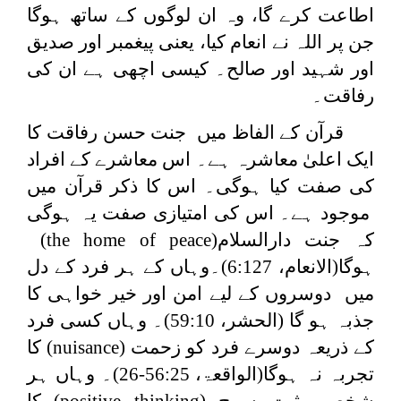
اطاعت کرے گا، وہ ان لوگوں کے ساتھ ہوگا
جن پر اللہ نے انعام کیا، یعنی پیغمبر اور صدیق
اور شہید اور صالح۔ کیسی اچھی ہے ان کی
رفاقت۔
قرآن کے الفاظ میں جنت حسن رفاقت کا
ایک اعلیٰ معاشرہ ہے۔ اس معاشرے کے افراد
کی صفت کیا ہوگی۔ اس کا ذکر قرآن میں
موجود ہے۔ اس کی امتیازی صفت یہ ہوگی
کہ جنت دارالسلام
(the home of peace)
ہوگا(الانعام، 6:127)۔وہاں کے ہر فرد کے دل
میں دوسروں کے لیے امن اور خیر خواہی کا
جذبہ ہو گا (الحشر، 59:10)۔ وہاں کسی فرد
کے ذریعہ دوسرے فرد کو زحمت
(nuisance)
کا
تجربہ نہ ہوگا(الواقعۃ، 56:25-26)۔ وہاں ہر
شخص مثبت سوچ
(positive thinking)
کا