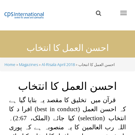
Skip
to
main
content
احسن العمل کا انتخاب
احسن العمل کا انتخاب
Al-Risala April 2018
Magazines
Home
Breadcrumb
احسن العمل کا انتخاب
قرآن میں تخلیق کا مقصد یہ بتایا گیا ہے
کہ احسن العمل
(best in conduct)
افرا د کا
انتخاب
(selection)
کیا جائے (الملک، 2:67)۔
اللہ رب العالمین کا یہ منصوبہ ہے کہ پوری