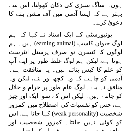
ہوں۔ ساگ سبزی کی دکان کھولنا، اس سے
بہتر ہے کہ ایسا آدمی مین آف مشن بننے کا
دعویٰ کرے۔
یونیورسٹی کے ایک استاد نے کہا کہ ہم
لوگ حیوان کاسب
(earning animal)
ہیں۔ ہم
لوگوں کا کنسرن تو صرف پرسنل انٹرسٹ
ہوتا ہے، لیکن ہم لوگ غلط طور پر اپنے آپ
کو علم کا کیس بتاتے ہیں۔ یہ منافقت ہے۔
آدمی کو چاہیے کہ وہ کچھ اور بنے، لیکن وہ
منافق نہ بنے۔ لوگ عام طور پر حرام و حلال
کو جانتے ہیں۔ لیکن اس کے سوا ایک اور چیز
ہے، جس کو نفسیات کی اصطلاح میں کمزور
شخصیت
(weak personality)
کہا جاتا ہے، اس
کو کوئی نہیں جانتا۔ کمزور شخصیت اور
منافق شخصیت میں صرف نام کے اعتبار سے