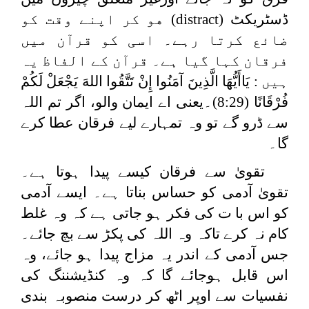
ڈسٹريكٹ (
distract
) هو كر اپنے وقت کو
ضائع کرتا رہے۔ اسی کو قرآن میں
فرقان کہا گیا ہے۔ قرآن کے الفاظ یہ
ہیں :
يَاأَيُّهَا الَّذِينَ آمَنُوا إِنْ تَتَّقُوا اللهَ يَجْعَلْ لَكُمْ
فُرْقَانًا
(8:29)۔یعنی اے ایمان والو، اگر تم اللہ
سے ڈرو گے تو وہ تمہارے لیے فرقان عطا کرے
گا۔
تقویٰ سے فرقان کیسے پیدا ہوتا ہے۔
تقویٰ آدمی کو حساس بناتا ہے۔ ایسے آدمی
کو اس با ت کی فکر ہو جاتی ہے کہ وہ غلط
کام نہ کرے تاکہ وہ اللہ کی پکڑ سے بچ جائے۔
جس آدمی کے اندر یہ مزاج پیدا ہو جائے، وہ
اس قابل ہوجائے گا کہ وہ کنڈیشننگ کی
نفسیات سے اوپر اٹھ کر درست منصوبہ بندی