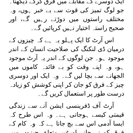
ایک دوسرے کے مقابلے میں فرق کرکے دیکھنا۔
جو لوگ تمیز کی قوت سے بے خبر ہوں، وہ
مختلف راستوں میں دوڑتے رہیں گے، اور
صحیح راستہ اختیار نہیں کرپائیں گے۔
اس آرٹ کا ایک پہلو یہ ہے کہ چیزوں کے
درمیان ڈی لنکنگ کی صلاحیت انسان کے اندر
موجود ہو۔ جن لوگوں کے اندر یہ آرٹ موجود
ہو، وہ اپنے وقت کو بے فائدہ کاموں میں
الجھانے سے بچا لیں گے۔ وہ ایک اور دوسری
چیز کے فرق کو جان کر اپنی کوشش کو زیادہ
درست طور پر استعمال کریں گے۔
آرٹ آف ڈفرینسی ایشن آنے سے زندگی
قیمتی کیسے ہوجاتی ہے۔ وہ اس طرح کہ
ایسا آدمی اس سے بچ جاتا ہے کہ وہ کام کے
فرق کو نہ جانے اورغیر متعلق چیزوں میں