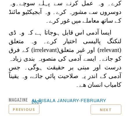
کرے۔ وہ عمل کرنے سے پہلے سوچے۔وہ
دوسروں سے مشورہ کرے۔ وہ آبجیکٹیو مائنڈ
کے ساتھ معاملے میں غور کرے۔
ایسا آدمی اس قابل ہوجاتا ہے کہ وہ ڈی
لنکنگ پالیسی اختیار کرے۔ وہ متعلق
(
relevant
) اور غير متعلق(
irrelevant
) کے فرق
کو جانے۔ ایسے آدمی کی منصوبہ بندی زیادہ
درست اور مبنی بر حقیقت ہوگی۔ جس
آدمی کے اندر یہ صلاحیت پائي جائے، وہ یقیناً
کامیاب انسان هے۔
MAGAZINE :
AL-RISALA JANUARY-FEBRUARY
2025
PREVIOUS
NEXT