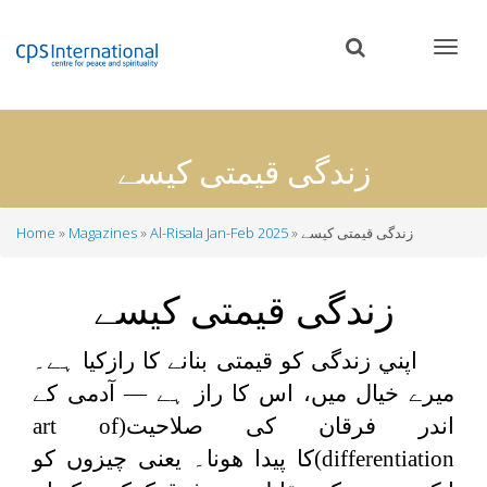
Skip
to
main
content
زندگی قیمتی کیسے
زندگی قیمتی کیسے
Al-Risala Jan-Feb 2025
Magazines
Home
Breadcrumb
زندگی قیمتی کیسے
اپني زندگی کو قیمتی بنانے کا رازکیا ہے۔
ميرے خیال میں، اس کا راز ہے — آدمی کے
اندر فرقان کی صلاحیت(
art of
differentiation
)كا پيدا هونا۔ یعنی چیزوں کو