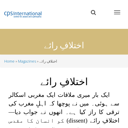
Skip
to
main
content
اختلافِ رائے
اختلافِ رائے
Magazines
Home
Breadcrumb
اختلافِ رائے
ایک بار میری ملاقات ایک مغربی اسکالر
سے ہوئی۔ میں نے پوچھا کہ اہلِ مغرب کی
ترقی کا راز کیا ہے۔ انھوں نے جواب دیا—
اختلافِ رائے
(dissent)
کو انسان کا مقدس