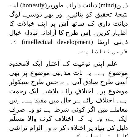
ذہن
(mind)
دیانت دارانہ طورپر
(honestly)
اپنے
نتیجهٔ تحقیق کو بتائیں، اور پھر دوسرے لوگ
دیانت داری کے ساتھ اُس پر اپنے خیالات کا
اظہار کریں۔ اِس طرح کا آزادانہ تبادلۂ خیال
ذہنی ارتقا
(intellectual development)
کا
لازمی تقاضا ہے۔
علم اپنی نوعیت کے اعتبار ایک لامحدود
موضوع ہے۔ یہ بات مذہبی موضوع پر بھی
اُسی طرح صادق آتی ہے، جس طرح سیکولر
موضوع پر۔ اختلافِ رائے بلاشبہ ایک رحمت
ہے۔ اختلاف رائے ہر حال میں مفید ہے۔ اِس
معاملے میں اگر کوئی شرط ہے تو وہ صرف
ایک ہے، وہ یہ کہ اختلاف کرنے والا مسلّم
دلیل کی بنیاد پر اختلاف کرے، وہ الزام تراشی
کا طریقہ اختیارنہ کرے۔