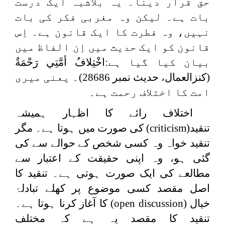
حق قرار دینا۔ یہ بلاشبہ ایک درست
بات ہے۔ لیکن وہ مغربی فکر کی بات
نہیں، وہ فطرت کا ایک قانون ہے۔ اِس
قانون کو ایک حدیث میں اِن الفاظ میں
بیان کیا گیا ہے:
اخْتِلافُ ‌أمَّتِي رَحْمَةٌ
(کنزالعمال، حدیث نمبر 28686)۔ یعنی میری
امت کا اختلاف رحمت ہے۔
اختلاف رائے کا اظہار ہمیشہ
تنقید
(criticism)
کی صورت میں ہوتا ہے۔ مگر
تنقید خواہ وہ کسی شخص کے حوالے سے کی
گئی ہو، وہ اپنی حقیقت کے اعتبار سے
مطالعے کی ایک صورت ہوتی ہے۔ تنقید کا
اصل مقصد کسی موضوع پر کھلے تبادلۂ
خیال
(open discussion)
کا آغاز کرنا ہوتا ہے۔
تنقید کا مقصد یہ ہے کہ مختلف