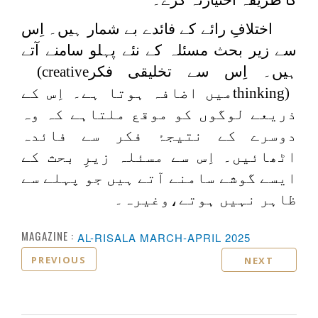
اختلافِ رائے کے فائدے بے شمار ہیں۔ اِس
سے زیر بحث مسئلہ کے نئے پہلو سامنے آتے
ہیں۔ اِس سے تخلیقی فکر
(creative
thinking)
میں اضافہ ہوتا ہے۔ اِس کے
ذریعے لوگوں کو موقع ملتاہے کہ وہ
دوسرے کے نتیجۂ فکر سے فائدہ
اٹھائیں۔ اِس سے مسئلہ زیرِ بحث کے
ایسے گوشے سامنے آتے ہیں جو پہلے سے
ظاہر نہیں ہوتے،وغیرہ۔
MAGAZINE :
AL-RISALA MARCH-APRIL 2025
PREVIOUS
NEXT