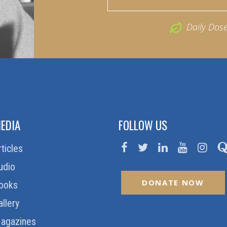
Daily Dos
EDIA
FOLLOW US
rticles
udio
DONATE NOW
ooks
allery
agazines