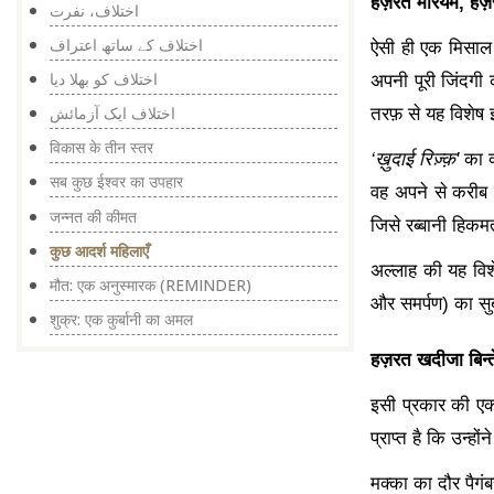
हज़रत मरियम
, हज
اختلاف، نفرت
اختلاف کے ساتھ اعتراف
ऐसी ही एक मिसाल
اختلاف کو بھلا دیا
अपनी पूरी जिंदगी
तरफ़ से यह विशेष
اختلاف ایک آزمائش
विकास के तीन स्तर
‘
ख़ुदाई रिज़्क़
'
का क
सब कुछ ईश्वर का उपहार
वह अपने से करीब हो
जन्नत की कीमत
जिसे रब्बानी हिकम
कुछ आदर्श महिलाएँ
अल्लाह की यह वि
मौत: एक अनुस्मारक (REMINDER)
और समर्पण) का सुब
शुक्र: एक कुर्बानी का अमल
हज़रत खदीजा बिन्ते
इसी प्रकार की एक
प्राप्त है कि उन्ह
मक्का का दौर पैग