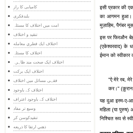
کامیابی کا راز
इसी प्रकार की एक
بلندفکری
का आगमन हुआ। उ
امت میں اختلاف کا مسئلہ
मुज़ाहिम
, पैगंबर म
تنقید و اختلاف
इस पर फिरऔन बेहद
اختلاف ايك فطري معامله
(एकेश्वरवाद) के 
اختلاف کا مسئلہ
ईमान को स्वीकार
اختلاف ایک صحت مند ظاہرہ
اختلاف ایک برکت
"ऐ मेरे रब, 
فقہی مسائل میں اختلاف
कर।" (क़ुरान
اختلاف کے باوجود
اختلاف کے باوجود اعتراف
यह दुआ इस्म-ए-आज
وسيع تر مفاد
महिला (या पुरुष)
تنقیدکوسن کر
निश्चित रूप से स्
ذهني ارتقا كا ذريعه