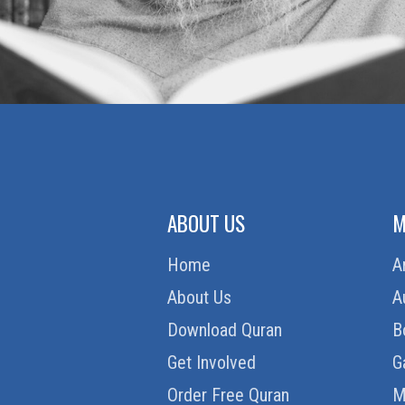
ABOUT US
M
Home
A
About Us
A
Download Quran
B
Get Involved
G
Order Free Quran
M