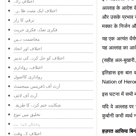
اختلافِ رائے
अल्लाह के आदेश के
اختلاف ایک مثبت ظاہرہ
और उसके प्रभाव से
ترقي كا راز
मक्का के निर्जन औ
فکری تعدّد، فکری حریت
यह एक अत्यंत धैर्
مخاصمت نہیں
यह अल्लाह का आदे
اختلاف اور اتحاد
اختلاف کو حل کرنے کی تدبیر
(सहीह अल-बुखारी,
اختلاف، رواداری
इतिहास इस बात क
رواداری کااصول
Nation of Heroe
آرٹ آف ڈفرینس مینجمنٹ
इस घटना में सभी 
آرٹ آف لائف
شکایت ختم کرنے کا طریقہ
यदि वे अल्लाह पर
تخلیق میں تنوع
कुर्बानी कभी व्यर्
پختگی کیا ہے
हज़रत आसिया बिन्ते
اختلاف کے وقت