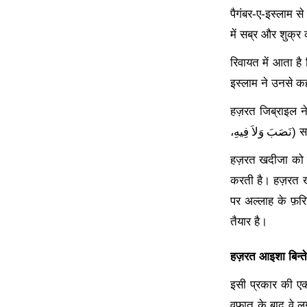
पैगंबर-ए-इस्लाम स
में सब्र और शुक्र
रिवायत में आता ह
इस्लाम ने उनसे कहा
हज़रत जिब्राइल ने 
فِيهِ،
وَلاَ
نَصَبَ
) स
हज़रत खदीजा को 
करती है। हज़रत ख
पर अल्लाह के फ़रि
तैयार है।
हज़रत आइशा बिन्ते
इसी प्रकार की एक
वफ़ात के बाद वे 