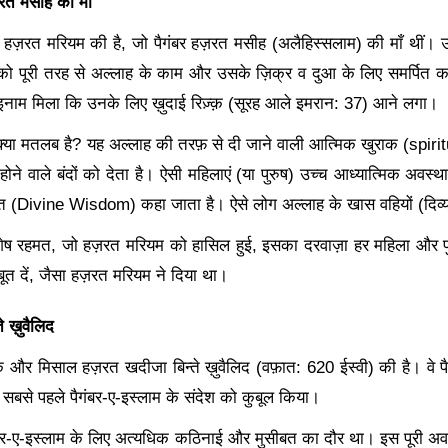
़रत मसीह की माँ
 हज़रत मरियम की है
, जो पैगंबर हज़रत मसीह (अलैहिस्सलाम) की माँ थीं।
 को पूरी तरह से अल्लाह के काम और उसके ज़िक्र व दुआ के लिए समर्पित क
 इनाम मिला कि उनके लिए ख़ुदाई रिज़्क़ (सूरह आले इमरान: 37) आने लगा।
्या मतलब है? यह अल्लाह की तरफ़ से दी जाने वाली आत्मिक खुराक (spiritu
ने वाले बंदों को देता है। ऐसी महिलाएं (या पुरुष) उच्च आध्यात्मिक अवस्थाओ
त (Divine Wisdom) कहा जाता है। ऐसे लोग अल्लाह के खास वहियों (दिव्य स
शेष रहमत
, जो हज़रत मरियम को हासिल हुई, इसका दरवाज़ा हर महिला और पुरु
ूत दें, जैसा हज़रत मरियम ने दिया था।
 ख़ुवैलिद
 और मिसाल हज़रत खदीजा बिन्ते ख़ुवैलिद (वफ़ात:
620 ईस्वी) की है। वे पै
ोंने सबसे पहले पैगंबर-ए-इस्लाम के संदेश को कुबूल किया।
ंबर-ए-इस्लाम के लिए अत्यधिक कठिनाई और मुसीबत का दौर था। इस पूरी अवध