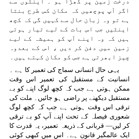
درخت زمین پر کھڑا ہو ۔ اینٹوں سے
اگر آپ پوچھیں کہ مکان کس طرح بنتا
ہے تو وہ زبان حال سے کہیں گی کہ کچھ
اینٹیں جب اس بات کے لیے تیار ہوتی
ہیں کہ وہ اپنے آپ کو ہمیشہ کے لیے
زمین میں دفن کر دیں ، اس کے بعدوہ
چیز ابھرتی ہے جس کو مکان کہتے ہیں۔
یہی حال انسانی سماج کی تعمیر کا ہے ۔
انسانیت کے مستقبل کی تعمیر اس وقت
ممکن ہوتی ہے جب کہ کچھ لوگ اپنے کو بے
مستقبل دیکھنے پر راضی ہو جائیں۔ ملت کی
ترقی اس وقت ہوتی ہے جب کہ کچھ لوگ
شعوری فیصلہ کے تحت اپنے آپ کو بے ترقی
کر لیں— قربانی کے ذریعہ تعمیر، یہ قدرت کا
ایک عالمگیر قانون ہے۔ اس میں کبھی کوئی