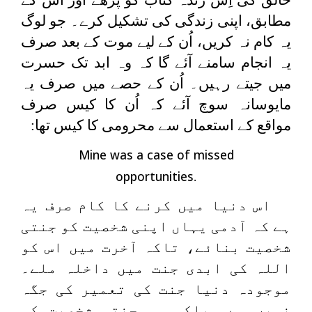
مطابق، اپنی زندگی کی تشکیل کرے۔ جو لوگ
یہ کام نہ کریں، اُن کے لیے موت کے بعد صرف
یہ انجام سامنے آئے گا کہ وہ ابد تک حسرت
میں جیتے رہیں۔ اُن کے حصے میں صرف یہ
مایوسانہ سوچ آئے کہ اُن کا کیس صرف
مواقع کے استعمال سے محرومی کا کیس تھا:
Mine was a case of missed
opportunities
.
اس دنیا میں کرنے کا کام صرف یہ
ہے کہ آدمی یہاں اپنی شخصیت کو جنتی
شخصیت بنائے، تاکہ آخرت میں اس کو
اللہ کی ابدی جنت میں داخلہ ملے۔
موجودہ دنیا جنت کی تعمیر کی جگہ
نہیں ہے، بلکہ وہ جنتی شخصیت کی