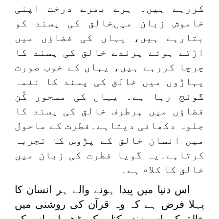
کررہے ہیں۔ ہرے بھرے درخت اپنی
خاموش زبان میںخالق کی پسند کو
بتارہے ہیں، یہاں کی فضاؤں میں
اڑتے ہوئے پرندے خالق کی پسند کا
چرچا کررہے ہیں، یہاں کے خوب صورت
پہاڑوں میں خالق کی پسند کا نغمہ
گونج رہا ہے۔ یہاں کی مسحور کُن
فضاؤں میں ہرطرف خالق کی پسند کا
جلوہ دکھائی دیتاہے۔فطرت کے ماحول
میں انسان خالق کے پڑوس کا تجربہ
کرتاہے۔یہ گویا فطرت کی زبان میں
خالق کا کلام ہے۔
اس دنیا میں پیدا ہونے والے ہر انسان کا
پہلا فرض ہے کہ وہ قرآن کی روشنی میں
خالق کی اِس زندہ کتاب کو پڑھے اور اس کے