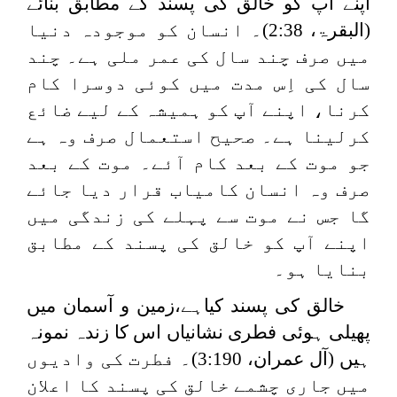
اپنے آپ کو خالق کی پسند کے مطابق بنائے
(البقرۃ، 2:38)۔ انسان کو موجودہ دنیا
میں صرف چند سال کی عمر ملی ہے۔ چند
سال کی اِس مدت میں کوئی دوسرا کام
کرنا، اپنے آپ کو ہمیشہ کے لیے ضائع
کرلینا ہے۔ صحیح استعمال صرف وہ ہے
جو موت کے بعد کام آئے۔ موت کے بعد
صرف وہ انسان کامیاب قرار دیا جائے
گا جس نے موت سے پہلے کی زندگی میں
اپنے آپ کو خالق کی پسند کے مطابق
بنایا ہو۔
خالق کی پسند کیاہے،زمین و آسمان میں
پھیلی ہوئی فطری نشانیاں اس کا زندہ نمونہ
ہیں (آل عمران، 3:190)۔ فطرت کی وادیوں
میں جاری چشمے خالق کی پسند کا اعلان