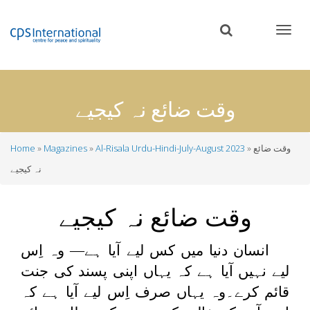
Skip
to
main
content
وقت ضائع نہ کیجیے
وقت ضائع
Al-Risala Urdu-Hindi-July-August 2023
Magazines
Home
Breadcrumb
نہ کیجیے
وقت ضائع نہ کیجیے
انسان دنیا میں کس لیے آیا ہے— وہ اِس
لیے نہیں آیا ہے کہ یہاں اپنی پسند کی جنت
قائم کرے۔وہ یہاں صرف اِس لیے آیا ہے کہ