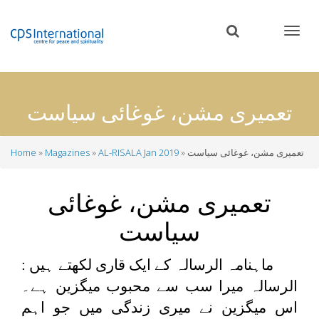
Skip
to
main
content
تعمیری مشن، غوغائی سیاست
تعمیری مشن، غوغائی سیاست
AL-RISALA Jan 2019
Magazines
Home
Breadcrumb
تعمیری مشن، غوغائی
سیاست
ماہنامہ الرسالہ کے ایک قاری لکھتے ہیں :
الرسالہ میرا سب سے محبوب میگزین ہے۔
اس میگزین نے میری زندگی میں جو اہم