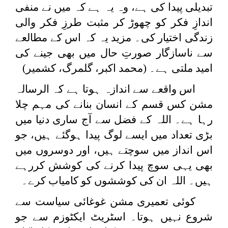
تبدیلی پیدا کی ہے، وہ یہ ہے کہ میں نے منفی
اندازِ فکر کو چھوڑ کر مثبت طرزِ فکر والی
زندگی اختیار کی۔ مزید یہ کہ اس کے مطالعے
سے ناسازگار صورتِ حال میں بھی جینے کی
امید ملتی ہے۔ (محمد اکبر، گلمرگ، کشمیر)
اس واقعے سے اندازہ ہوتا ہے کہ الرسالہ
مشن کس قسم کے انسان بنانے کی مہم چلا
رہا ہے۔ اللہ کے فضل سے آج ساری دنیا میں
بڑی تعداد میں ایسے لوگ پیدا ہوگئے ہیں، جو
اس انداز میں سوچتے ہیں، اور دوسروں میں
بھی یہی سوچ پیدا کرنے کی کوشش کررہے
ہیں۔ اللہ ان کی کوششوں کو کامیاب کرے۔
کوئی تعمیری مشن غوغائی سیاست سے
شروع نہیں ہوتا۔ اسٹریٹ ایکٹوزم سے جو