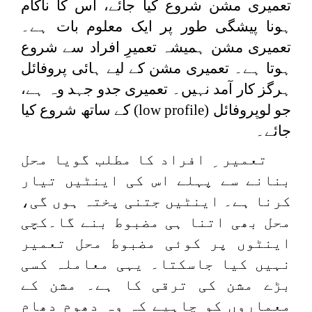
تعمیری مشن شروع کیا جائے، اس کا ناکام
ہونا پیشگی طور پر ایک معلوم بات ہے۔
تعمیری مشن ہمیشہ تعمیرِ افراد سے شروع
ہوتا ہے۔ تعمیری مشن کے لیے ہائی پروفائل
ہرگز کار آمد نہیں۔ تعمیری جدو جہد وہ ہے،
جو لوپروفائل
(low profile)
کے ساتھ شروع کیا
جائے۔
تعمیر ِ افراد کا مطلب گویا محل
بنانے سے پہلے اس کی اینٹیں تیار
کرنا ہے۔ اینٹیں جتنی پختہ ہوں گی،
محل بھی اتنا ہی مضبوط بنے گا۔کچی
اینٹوں پر کوئی مضبوط محل تعمیر
نہیں کیا جاسکتا۔ یہی معاملہ کسی
بڑے مشن کی ترقی کا ہے۔ مشن کے
معماروں کو چاہیے کہ وہ دھوم دھام