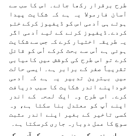
طرح برقرار رکھا جائے۔ اس کا سب سے
آسان فارمولا یہ ہے کہ شکایت پیدا
ہوتے ہی آدمی اس کو ڈیفیوز کرکے ختم
کردے۔ڈیفیوز کرنے کے لیے آدمی اگر
یہ طریقہ اختیار کرے کہ جس سے شکایت
ہوئی ہے اُس سے بحث کرکے اُس کو قائل
کرے تو اس طرح کی کوشش میں کامیابی
تقریباً صفر کے برابر ہے۔ ایسی حالت
میں بہترین تدبیر یہ ہے کہ آدمی
خوداپنے اندر شکایت کا سبب دریافت
کرے۔ اس طرح وہ ایک لمحہ کے اندر
اپنے آپ کو معتدل بنا سکتا ہے، وہ
کسی تاخیر کے بغیر اپنے اندر مثبت
سوچ کا عمل دوبارہ جاری کرسکتا ہے۔
اس تدبیر کی معنویت یہ ہے کہ آدمی کو