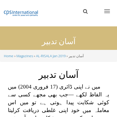
Skip
to
main
content
آسان تدبیر
آسان تدبیر
AL-RISALA Jan 2019
Magazines
Home
Breadcrumb
آسان تدبیر
میں نے اپنی ڈائری (17 فروری 2004) میں
یہ الفاظ لکھے —جب بھی مجھے کسی سے
کوئی شکایت پیدا ہوتی ہے تو میں اس
معاملہ میں خود اپنی غلطی دریافت کرلیتا