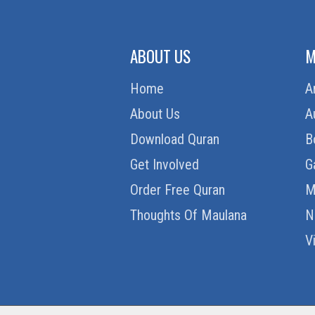
ABOUT US
M
Home
A
About Us
A
Download Quran
B
Get Involved
G
Order Free Quran
M
Thoughts Of Maulana
N
V