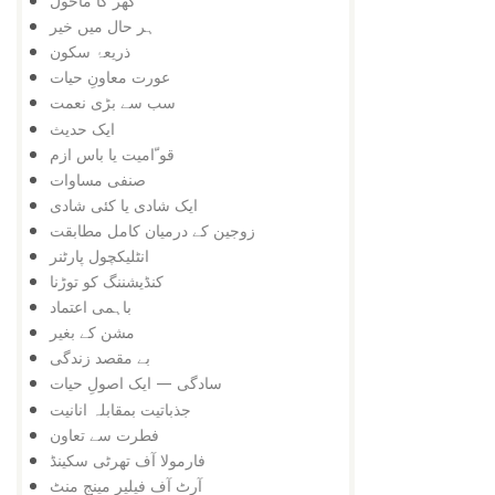
گھر کا ماحول
ہر حال میں خیر
ذریعۂ سکون
عورت معاونِ حیات
سب سے بڑی نعمت
ایک حدیث
قو ّامیت یا باس ازم
صنفی مساوات
ایک شادی یا کئی شادی
زوجین کے درمیان کامل مطابقت
انٹلیکچول پارٹنر
کنڈیشننگ کو توڑنا
باہمی اعتماد
مشن کے بغیر
بے مقصد زندگی
سادگی — ایک اصولِ حیات
جذباتیت بمقابلہ انانیت
فطرت سے تعاون
فارمولا آف تھرٹی سکینڈ
آرٹ آف فیلیر مینج منٹ