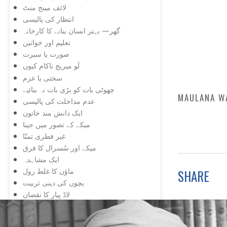
لائف مینج منٹ
انتظار کی پالیسی
گھر— بہتر انسان بنانے کا کارخانہ
تعلیم اور خواتین
صورت یا سیرت
لَو میریج ناکام کیوں
سختی یا عزم
چھوٹی بات کو بڑی بات نہ بنائیے
MAULANA W
عدم مداخلت کی پالیسی
ایک دانش مند خاتون
میکے کے تصور میں جینا
غیر فطری تمنّا
میکے اور سُسرال کا فرق
ایک مشاہدہ
ماؤں کا غلط رول
SHARE
بچوں کی دینی تربیت
لاڈ پیار کا نقصان
ماں باپ کا رول
ایک واقعہ