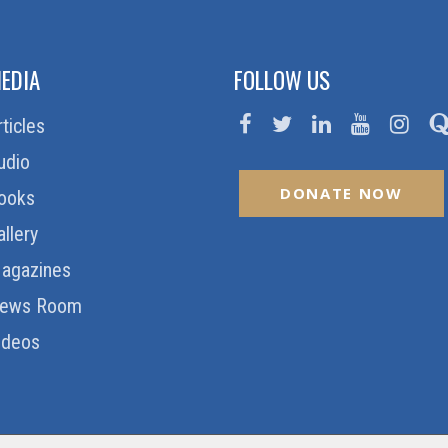
EDIA
FOLLOW US
rticles
udio
DONATE NOW
ooks
allery
agazines
ews Room
ideos