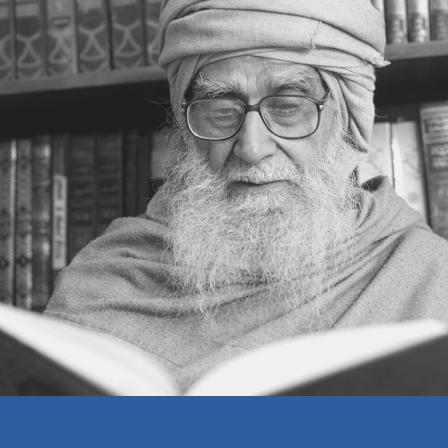
برابری میں نکاح
جوائنٹ فیملی
ساس بہو کا مسئلہ
عورت کا عظیم کردار