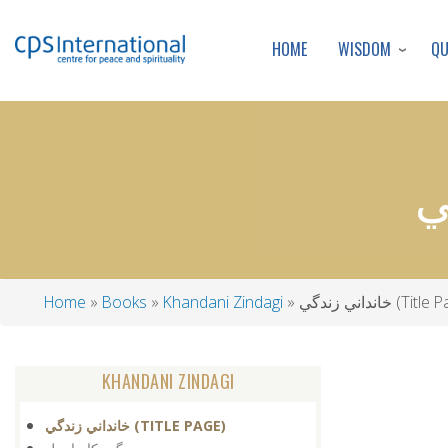
WISDOM
Q
HOME
ندگي (Title Page)
Khandani Zindagi
Books
Home
Breadcrumb
KHANDANI ZINDAGI
خانداني زندگي (TITLE PAGE)