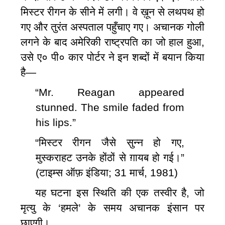
मिस्‍टर रीगन के सीने में लगी। वे ख़ून से लथपथ हो
गए और
तुरंत
अस्‍पताल पहुँचाए गए। अचानक गोली
लगने के बाद अमेरिकी राष्‍ट्रपति का जो हाल हुआ,
उसे ए० पी० कार पोर्टर ने इन शब्‍दों में बयान किया
है—
“Mr. Reagan appeared
stunned. The smile faded from
his lips.”
“मिस्टर रीगन जैसे सुन्‍न हो गए,
मुस्‍कराहट उनके होंठों से ग़ायब हो गई।”
(टाइम्‍स ऑफ़ इंडिया; 31 मार्च, 1981)
यह घटना इस स्थिति की एक तस्वीर है, जो
मृत्यु
के ‘हमले’ के
समय
अचानक
इंसान
पर
छाएगी।