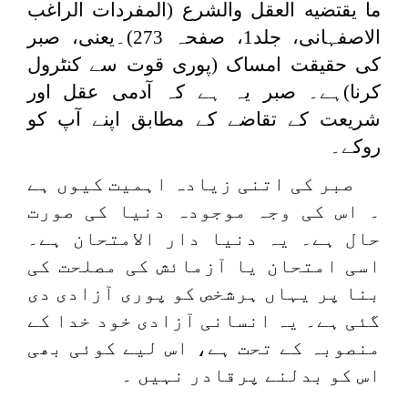
ما يقتضيه العقل والشرع (المفردات الراغب
الاصفہانی، جلد1، صفحہ 273)۔یعنی، صبر
کی حقیقت امساک (پوری قوت سے کنٹرول
کرنا)ہے۔ صبر یہ ہے کہ آدمی عقل اور
شریعت کے تقاضے کے مطابق اپنے آپ کو
روکے۔
صبر کی اتنی زیادہ اہمیت کیوں ہے
۔ اس کی وجہ موجودہ دنیا کی صورت
حال ہے۔ یہ دنیا دار الامتحان ہے۔
اسی امتحان یا آزمائش کی مصلحت کی
بنا پر یہاں ہرشخص کو پوری آزادی دی
گئی ہے۔ یہ انسانی آزادی خود خدا کے
منصوبہ کے تحت ہے، اس لیے کوئی بھی
اس کو بدلنے پرقادر نہیں ۔