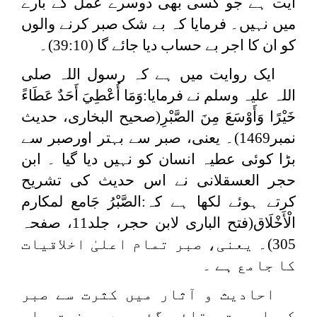
آیت ہے جو کسی بھی دوسرے عمل کے بارے
میں نہیں۔ فرمایا کہ بے شک صبر کرنے والوں
کو ان کا اجر بے حساب دیا جائے گا (39:10)۔
ایک روایت میں ہے کہ رسول اللہ صلی
اللہ علیہ وسلم نے فرمایا:
وَمَا أُعْطِيَ أَحَدٌ عَطَاءً
خَيْرًا وَأَوْسَعَ مِنَ الصَّبْرِ
(صحیح البخاری، حدیث
نمبر1469)۔ یعنی، صبر سے بہتر اورصبر سے
بڑا کوئی عطیہ انسان کو نہیں دیا گیا ۔ ابن
حجر العسقلانی نے اس حدیث کی تشریح
کرتے ہوئے لکھا ہے کہ:
الصَّبْرُ جَامع لمكارم
الْأَخْلَاق
(فتح الباری لابن حجر، جلد11، صفحہ
305)۔ یعنی، صبر تمام اعلیٰ اخلاقیات
کا جامع ہے ۔
احادیث و آثار میں کثرت سے صبر
کی اہمیت بتائی گئی ہے۔ حضرت علی