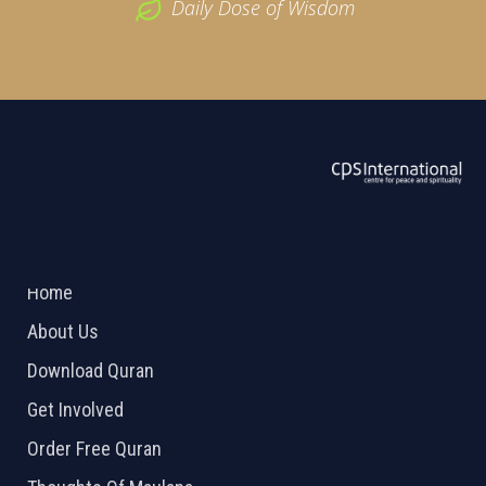
Daily Dose of Wisdom
ABOUT US
2026 Powered by
Openlogic Systems
Home
About Us
Download Quran
Get Involved
Order Free Quran