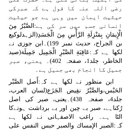
رضی اللہ عنہ کا قول ہے کہ صبرکی
حیثیت ایمان میں وہی ہے جو حیثیت
انسانی جسم میں سر کی ہے:
الصَّبْرُ ‌مِنَ
‌الْإِيمَانِ بِمَنْزِلَةِ الرَّأْسِ مِنَ الْجَسَدِ
(الزہدلوکیع
بن الجراح، حدیث نمبر 199)۔ابن جوزی نے
لکھا ہے کہ:
عَاقِبَةِ الصَّبْرِ الْجَمِيل جَمِيلَة
(صيد
الخاطر، جلد1، صفحہ 402)۔ یعنی، صبر
جمیل کا انجام بھی جمیل ہے۔
ابن منظور نے لکھا ہے کہ:
أَصل الصَّبْر
الحَبْس،والصَّبْرُ نقِيض الجَزَع
(لسان العرب،
جلد4، صفحہ 438)۔یعنی، صبر کی اصل
رُکناہے، صبر بے چین اور بے برداشت ہونےکا
الٹا ہے۔ راغب الاصفہانی نے لکھا ہے
کہ:الصبر الإمساك والصبر حبس النفس على