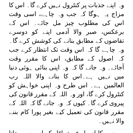
وہ اپنے جذبات پر کنٹرول نہیں کرے گا۔ اس کا
مزاج یہ ہوگا کہ جب وہ چاہے، اسی وقت
اس کی مطلوب چیز مل جائے۔ اس کے
برعکس، صبر والا آدمی اپنے کو دوسرے
تقاضوں کے مطابق بنانے کی کوشش کرے گا۔
وہ چاہے گا کہ اس وقت تک انتظار کرے جب
کہ اصول کے مطابق، اس کا مقرر وقت
آجائے۔ وہ جانے گا کہ وہ اپنی بنائی ہوئی دنیا
میں نہیں ہے۔اس کا بنانے والا اللہ رب
العالمین ہے۔ اس طرح وہ اپنی خواہش کو
کنٹرول کرے گا، اور وہ اللہ کے مقرر قانون کی
پیروی کرے گا۔ کیوں کہ وہ جانے گا کہ اللہ کے
مقرر قانون کی تعمیل کیے بغیر پورا کام بننے
والا نہیں۔
صبر کا اصول فریقِ اوّل کو اِس سے بچاتا