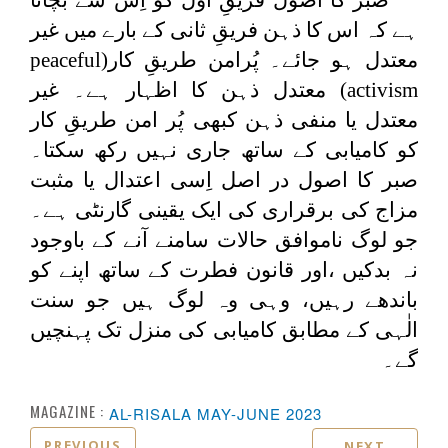
ہے کہ اس کا ذہن فریقِ ثانی کے بارے میں غیر
معتدل ہو جائے۔ پُرامن طریقِ کار(
peaceful
activism
) معتدل ذہن کا اظہار ہے۔ غیر
معتدل یا منفی ذہن کبھی پُر امن طریقِ کار
کو کامیابی کے ساتھ جاری نہیں رکھ سکتا۔
صبر کا اصول در اصل اِسی اعتدال یا مثبت
مزاج کی برقراری کی ایک یقینی گارنٹی ہے۔
جو لوگ ناموافق حالات سامنے آنے کے باوجود
نہ بدکیں ،اور قانون فطرت کے ساتھ اپنے کو
باندھے رہیں، وہی وہ لوگ ہیں جو سنت
الٰہی کے مطابق کامیابی کی منزل تک پہنچیں
گے۔
MAGAZINE :
AL-RISALA MAY-JUNE 2023
PREVIOUS
NEXT