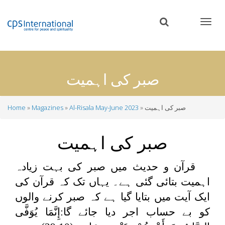
Skip
to
main
content
صبر کی اہمیت
صبر کی اہمیت
Al-Risala May-June 2023
Magazines
Home
Breadcrumb
صبر کی اہمیت
قرآن و حدیث میں صبر کی بہت زیادہ
اہمیت بتائی گئی ہے۔ یہاں تک کہ قرآن کی
ایک آیت میں بتایا گیا ہے کہ صبر کرنے والوں
کو بے حساب اجر دیا جائے گا:
إِنَّمَا يُوَفَّى