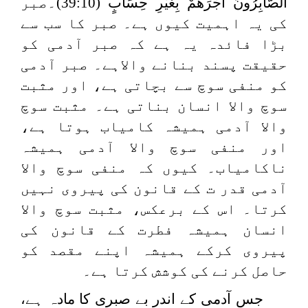
الصَّابِرُونَ أَجْرَهُمْ بِغَيْرِ حِسَابٍ
(39:10)۔صبر
کی یہ اہمیت کیوں ہے۔ صبر کا سب سے
بڑا فائدہ یہ ہے کہ صبر آدمی کو
حقیقت پسند بنانے والاہے۔ صبر آدمی
کو منفی سوچ سے بچاتی ہے، اور مثبت
سوچ والا انسان بناتی ہے۔ مثبت سوچ
والا آدمی ہمیشہ کامیاب ہوتا ہے،
اور منفی سوچ والا آدمی ہمیشہ
ناکامیاب۔ کیوں کہ منفی سوچ والا
آدمی قدر ت کے قانون کی پیروی نہیں
کرتا۔ اس کے برعکس، مثبت سوچ والا
انسان ہمیشہ فطرت کے قانون کی
پیروی کرکے ہمیشہ اپنے مقصد کو
حاصل کرنے کی کوشش کرتا ہے۔
جس آدمی کے اندر بے صبری کا مادہ ہے،