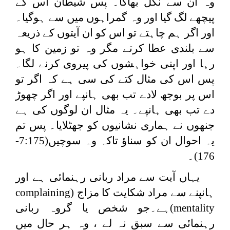
وہ ان سے نکل بھاگا۔ پس شیطان اس کے
پیچھے لگ گیا اور وہ گمراہوں میں سے ہوگیا۔
اور اگر ہم چاہتے تو اس کو ان آیتوں کے ذریعہ
سے بلندی عطا کرتے مگر وہ تو زمین کا ہو
رہا اور اپنی خواہشوں کی پیروی کرنے لگا۔
پس اس کی مثال کتے کی سی ہے کہ اگر تو
اس پر بوجھ لادے تب بھی ہانپے اور اگر چھوڑ
دے تب بھی ہانپے۔ یہ مثال ان لوگوں کی ہے
جنھوں نے ہماری نشانیوں کو جھٹلایا۔ پس تم
یہ احوال ان کو سناؤ تاکہ وہ سوچیں(7:175-
176)۔
یہاں آیت سے مراد ربانی رہنمائی ہے اور
ہانپنے سے مراد شکایت کا مزاج (
complaining
mentality
)ہے۔جو شخص یا گروہ ربانی
رہنمائی سے سبق نہ لے ، وہ ہر حال میں