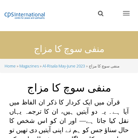
Skip
to
main
content
منفی سوچ کا مزاج
منفی سوچ کا مزاج
Al-Risala May-June 2023
Magazines
Home
Breadcrumb
منفی سوچ کا مزاج
قرآن میں ایک کردار کا ذکر ان الفاظ میں
آیا ہے۔ یہ دو آیتیں ہیں، ان کا ترجمہ یہاں
نقل کیا جاتا ہے— اور ان کو اس شخص کا
حال سناؤ جس کو ہم نے اپنی آیتیں دی تھیں تو