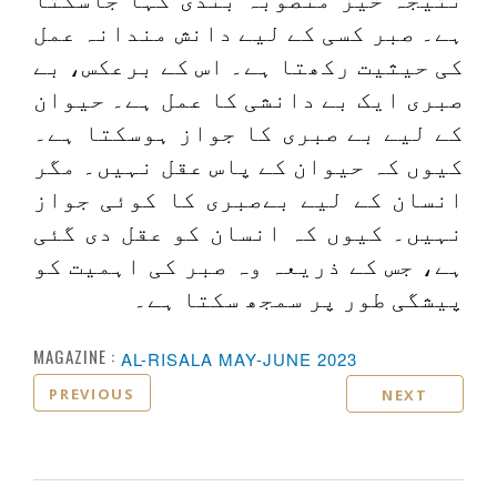
ہے۔ صبر کسی کے لیے دانش مندانہ عمل
کی حیثیت رکھتا ہے۔ اس کے برعکس، بے
صبری ایک بے دانشی کا عمل ہے۔ حیوان
کے لیے بے صبری کا جواز ہوسکتا ہے۔
کیوں کہ حیوان کے پاس عقل نہیں۔ مگر
انسان کے لیے بےصبری کا کوئی جواز
نہیں۔ کیوں کہ انسان کو عقل دی گئی
ہے، جس کے ذریعہ وہ صبر کی اہمیت کو
پیشگی طور پر سمجھ سکتا ہے۔
MAGAZINE :
AL-RISALA MAY-JUNE 2023
PREVIOUS
NEXT