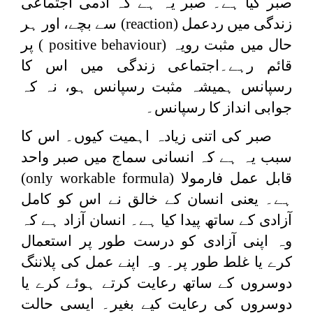
صبر کیا ہے۔ صبر یہ ہے کہ آدمی اجتماعی
زندگی میں ردعمل (
reaction
) سے بچے، اور ہر
حال میں مثبت رویہ (
positive behaviour
) پر
قائم رہے۔اجتماعی زندگی میں اس کا
رسپانس ہمیشہ مثبت رسپانس ہو، نہ کہ
جوابی انداز کا رسپانس۔
صبر کی اتنی زیادہ اہمیت کیوں۔ اس کا
سبب یہ ہے کہ انسانی سماج میں صبر واحد
قابل عمل فارمولا (
only workable formula
)
ہے۔ یعنی انسان کے خالق نے اس کو کامل
آزادی کے ساتھ پیدا کیا ہے۔ انسان آزاد ہے کہ
وہ اپنی آزادی کو درست طور پر استعمال
کرے یا غلط طور پر۔ وہ اپنے عمل کی پلاننگ
دوسروں کے ساتھ رعایت کرتے ہوئے کرے یا
دوسروں کی رعایت کیے بغیر۔ ایسی حالت