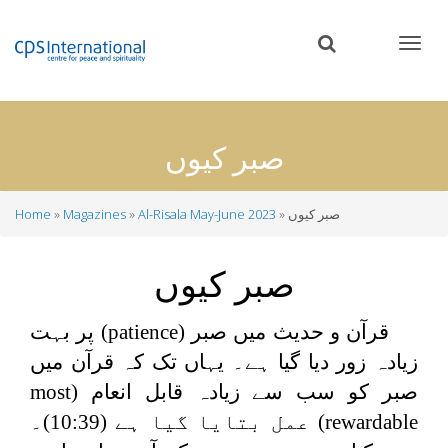
Skip
to
main
content
صبر کیوں
صبر کیوں
Al-Risala May-June 2023
Magazines
Home
Breadcrumb
صبر کیوں
قرآن و حدیث میں صبر (
patience
) پر بہت
زیادہ زور دیا گیا ہے۔ یہاں تک کہ قرآن میں
صبر کو سب سے زیادہ قابل انعام (
most
rewardable
) عمل بتایا گیا ہے (10:39)۔