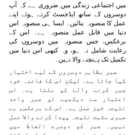
میں اجتماعی زندگی میں ضروری ہے کہ آپ
دوسروں کے ساتھ ایڈجسٹ کرتے ہوئے اپنے
عمل کا منصوبہ بنائیں۔ ایسا ہی منصوبہ اس
دنیا میں قابل عمل منصوبہ ہے۔ اس کے
برعکس، جس منصوبہ میں دوسروں کی
رعایت شامل نہ ہو، وہ کبھی اس دنیا میں
تکمیل تک پہنچنے والا نہیں۔
صبر بظاہر دوسروں کے لیے اختیار
کیا جاتا ہے۔ لیکن اس کا فائدہ خود
صبر کرنے والے کو ملتا ہے۔ اس
اعتبار سے دیکھیے تو صبر واحد
نتیجہ خیز عمل ہے۔ اس کے برعکس، بے
صبری مثبت نتیجہ پیدا کرنے والا عمل
نہیں۔ صبر کو دوسرے الفاظ میں
نتیجہ خیز منصوبہ بندی کہا جاسکتا