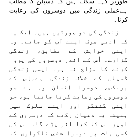
طورپر کہہ سکتے ہیں کہ ڈسپلن کا مطلب
ہےعملی زندگی میں دوسروں کی رعایت
کرنا۔
زندگی کی دو صورتیں ہیں۔ ایک یہ
کہ آدمی صرف اپنے آپ کو جانے۔ وہ
اپنی خواہش کے مطابق، زندگی
گزارے۔ اُس کے اندر دوسروں کی پروا
کرنے کا مزاج نہ ہو۔ ایسی زندگی
ڈسپلن کے خلاف زندگی ہے۔اِس کے
برعکس، دوسرا انسان وہ ہے جو
دوسروں کی رعایت کرنا جانتا ہو، جو
اپنی گفتگو اور اپنے سلوک میں
ہمیشہ یہ دھیان رکھے کہ دوسروں کے
اوپر اس کا کیا اثر پڑے گا۔ اس کی
کسی بات پر دوسرا شخص ناگواری کا