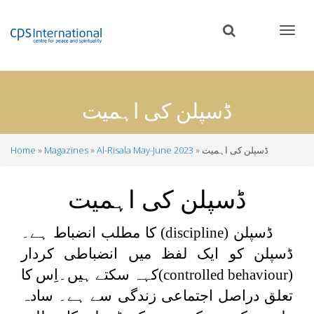
Skip
to
main
content
ڈسپلن کی اہمیت
ڈسپلن کی اہمیت
Al-Risala May-June 2023
Magazines
Home
Breadcrumb
ڈسپلن کی اہمیت
ڈسپلن (
discipline
) کا مطلب انضباط ہے۔
ڈسپلن کو ایک لفظ میں انضباطی کردار
(
controlled behaviour
)کہہ سکتے ہیں۔اِس کا
تعلق دراصل اجتماعی زندگی سے ہے۔ سادہ