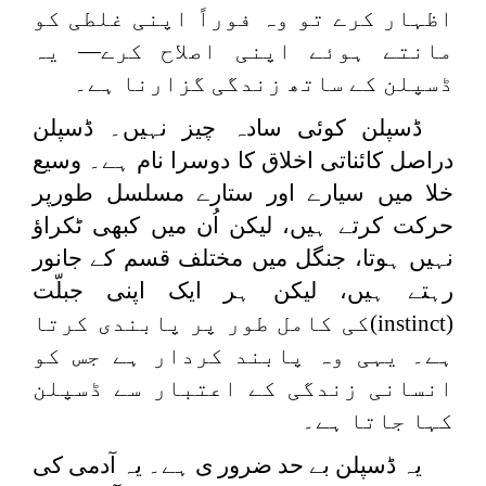
اظہار کرے تو وہ فوراً اپنی غلطی کو
مانتے ہوئے اپنی اصلاح کرے— یہ
ڈسپلن کے ساتھ زندگی گزارنا ہے۔
ڈسپلن کوئی سادہ چیز نہیں۔ ڈسپلن
دراصل کائناتی اخلاق کا دوسرا نام ہے۔ وسیع
خلا میں سیارے اور ستارے مسلسل طورپر
حرکت کرتے ہیں، لیکن اُن میں کبھی ٹکراؤ
نہیں ہوتا، جنگل میں مختلف قسم کے جانور
رہتے ہیں، لیکن ہر ایک اپنی جبلّت
(
instinct
)کی کامل طور پر پابندی کرتا
ہے۔ یہی وہ پابند کردار ہے جس کو
انسانی زندگی کے اعتبار سے ڈسپلن
کہا جاتا ہے۔
یہ ڈسپلن بے حد ضرور ی ہے۔ یہ آدمی کی