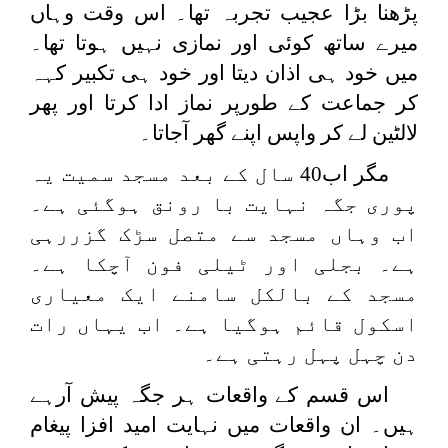
پڑھنا بڑا عجیب تجربہ تھا۔ اس وقت وہاں
میرے ساتھ کوئی اور نمازی نہیں ہوتا تھا۔
میں خود ہی اذان دیتا اور خود ہی تکبیر کہہ
کر جماعت کے طورپر نماز ادا کرتا اور پھر
لالٹین لے کر واپس اپنے گھر آجاتا۔
مگر اب40 سال کے بعد مسجد سمیت یہ
پوری جگہ نہایت با رونق ہوگئی ہے۔
اب وہاں مسجد سے متصل سڑک گزررہی
ہے۔ بجلی اور ٹیلی فون آچکا ہے۔
مسجد کے بالکل سامنے ایک معیاری
اسکول قائم ہوگیا ہے۔ اب یہاں رات
دن چہل پہل رہتی ہے۔
اس قسم کے واقعات ہر جگہ پیش آرہے
ہیں۔ ان واقعات میں نہایت امید افزا پیغام