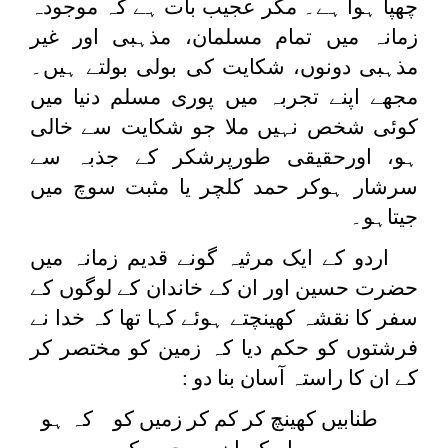
چھپا ہوا ہے۔ مگر عجیب بات ہے کہ موجودہ
زمانہ میں تمام مسلمان، مذہبی اور غیر
مذہبی دونوں، شکایت کی بولی بولتے ہیں۔
مجھے اپنے تجربہ میں پوری مسلم دنیا میں
کوئی شخص نہیں ملا جو شکایت سے خالی
ہو، اورحقیقی طورپرشکر کے جذبہ سے
سرشار ہوکر حمد کلچر یا مثبت سوچ میں
جیتاہو۔
اردو کے ایک مرثیہ گونے قدیم زمانہ میں
حضرت حسین اور ان کے خاندان کے لوگوں کے
سفر کا نقشہ کھینچتے ہوئے کہا تھا کہ خدا نے
فرشتوں کو حکم دیا کہ زمین کو مختصر کر
کے ان کا راستہ آسان بنا دو :
طنابیں کھینچ کر کم کر زمیں کو کہ ہو