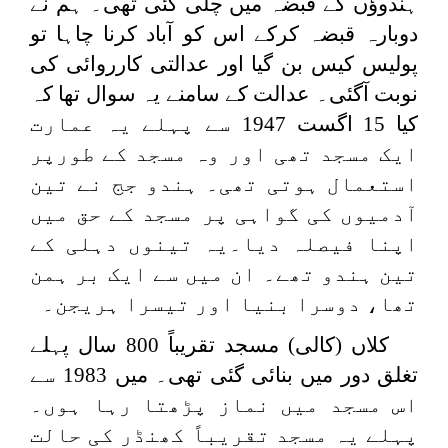
ہندوؤں کے قبضہ میں چلی گئی تھی۔ ہم نے
دوبارہ قبضہ کرکے اس کو آباد کرنا چاہا تو
پولیس کیس بن گیا اور عدالتی کارروائی کی
نوبت آگئی۔ عدالت کے سامنے یہ سوال تھا کہ
کیا 15 اگست 1947 سے پہلے یہ عمارت
ایک مسجد تھی اور وہ مسجد کے طورپر
استعمال ہوتی تھی۔ ہندو جج نے تین
آدمیوں کی گواہی پر مسجد کے حق میں
اپنا فیصلہ دیا۔یہ تینوں دہلی کے
تین ہندو تھے۔ ان میں سے ایک بر ہمن
تھا، دوسرا بنیا اور تیسرا ہریجن۔
كلاں (کالی) مسجد تقریباً 800 سال پہلے
تغلق دور میں بنائی گئی تھی۔ میں 1983 سے
اس مسجد میں نماز پڑھتا رہا ہوں۔
پہلے یہ مسجد تقریباً کھنڈر کی حالت