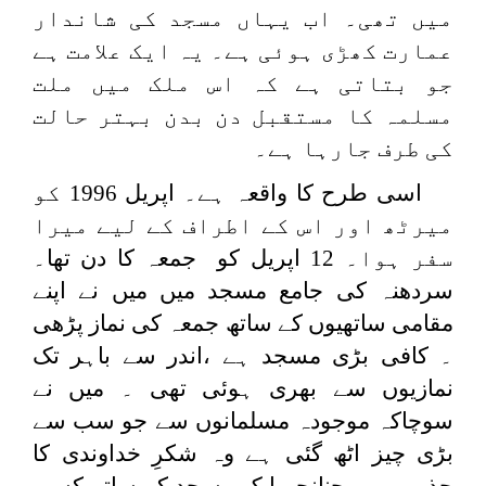
میں تھی۔ اب یہاں مسجد کی شاندار
عمارت کھڑی ہوئی ہے۔ یہ ایک علامت ہے
جو بتاتی ہے کہ اس ملک میں ملت
مسلمہ کا مستقبل دن بدن بہتر حالت
کی طرف جارہا ہے۔
اسی طرح کا واقعہ ہے۔ اپریل 1996 کو
میرٹھ اور اس کے اطراف کے لیے میرا
سفر ہوا۔ 12 اپریل کو جمعہ کا دن تھا۔
سردھنہ کی جامع مسجد میں میں نے اپنے
مقامی ساتھیوں کے ساتھ جمعہ کی نماز پڑھی
۔ کافی بڑی مسجد ہے ،اندر سے باہر تک
نمازیوں سے بھری ہوئی تھی ۔ میں نے
سوچاکہ موجودہ مسلمانوں سے جو سب سے
بڑی چیز اٹھ گئی ہے وہ شکرِ خداوندی کا
جذبہ ہے ۔ چنانچہ ایک مسجد کے ساتھ کسی