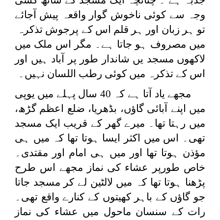
وجہ سے کوئی ناخوش گوار واقعہ پیش آجائے
تو ہر زبان اور ہر قلم اس کے پرجوش تذکرہ
میں مصروف ہو جاتا ہے۔ مگر اس ملک میں
لاکھوں مسجد یں شاندار طور پر آباد ہیں اور
اس کے تذکرہ میں کوئی رطب اللسان نہیں۔
مجھے یاد آتا ہے کہ 40 سال پہلے میں یوپی
میں اپنے آبائی گاؤں، بڈھریا، ضلع اعظم گڑھ،
میں رہتا تھا۔ میرے گھر کے قریب ایک مسجد
تھی۔ اس میں اکثر ایسا ہوتا تھا کہ میں ہی
مؤذن ہوتا تھا اور میں ہی امام اور مقتدی۔
خاص طورپر عشاء کی نماز مجھے اس طرح
پڑھنا ہوتا تھا کہ میں لالٹین لے کر مسجد جاتا
جو گاؤں کے باہر کھیتوں کے کنارے واقع تھی۔
رات کے سنسان ماحول میں عشاء کی نماز