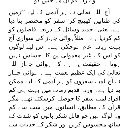
وے راہ کم ان مہ جبیں کو
آج اللہ تعالیٰ نے ہر آدمی کے لیے ’’زمین
کی طنابیں کھینچ کر‘‘سفر کو مختصر بنا دیا
ہے، یعنی جدید وسائل کے ذریعہ فاصلوں کو
کم کردیا ہے ۔ مثلاًہوائی جہاز کی سواری آج
بہت زیادہ عام ہوچکی ہے۔ اس لیے لوگوں
کو اس کے غیر معمولی پن کا احساس نہیں
ہوتا ۔ حقیقت یہ ہے کہ ہوائی جہاز اللہ
تعالیٰ کی ایک عظیم نعمت ہے ۔ ہوائی جہاز
نے آج لمبے سفروں کو ہر آدمی کے لیے ممکن
بنا دیا ہے۔ ورنہ قدیم زمانے میں بہت ہی کم
افراد لمبے سفر کا حوصلہ کرسکتے تھے۔ مگر
قرآن کے مطابق، انسانوں میں سب سے کم
وہ لوگ ہیں جو قابل شکر باتوں کو شدت کے
ساتھ محسوس کریں اور شکر کے جذبات سے