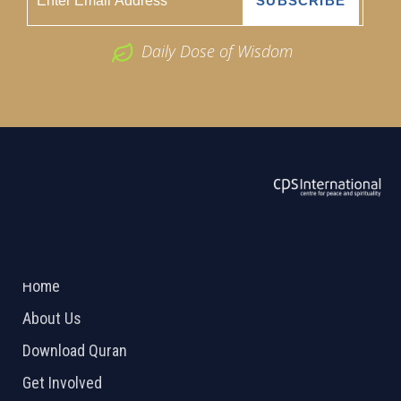
Daily Dose of Wisdom
ABOUT US
2026 Powered by
Openlogic Systems
Home
About Us
Download Quran
Get Involved