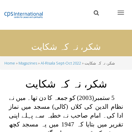
Skip
to
main
content
شکر، نہ کہ شکایت
شکر، نہ کہ شکایت
Al-Risala Sept-Oct 2022
Magazines
Home
Breadcrumb
شکر، نہ کہ شکایت
5 ستمبر(2003) کو جمعہ کا دن تھا۔ میں نے
نظام الدین کی كلاں (کالی) مسجد میں نماز
ادا کی۔ امام صاحب نے خطبہ سے پہلے اپنی
تقریر میں بتایا کہ 1947 میں یہ مسجد کچھ