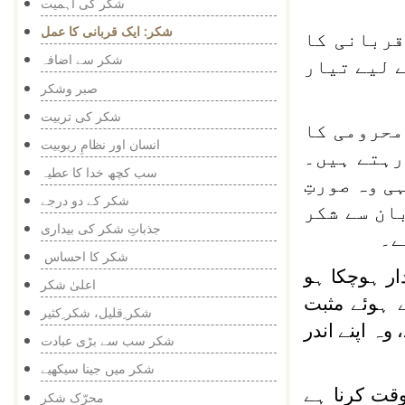
شکر کی اہمیت
شکر: ایک قربانی کا عمل
قربانی کا
شکر سے اضافہ
ے لیے تیار
صبر وشکر
شکر کی تربیت
محرومی کا
انسان اور نظامِ ربوبیت
رہتے ہیں۔
سب کچھ خدا کا عطیہ
 وہ صورتِ
شکر کے دو درجے
ان سے شکر
جذباتِ شکر کی بیداری
ے۔
شکر کا احساس
ر ہوچکا ہو
اعلیٰ شکر
 ہوئے مثبت
شکر ِقلیل، شکر ِکثیر
وہ اپنے اندر
شکر سب سے بڑی عبادت
شکر میں جینا سیکھیے
قت کرنا ہے
محرّک شکر