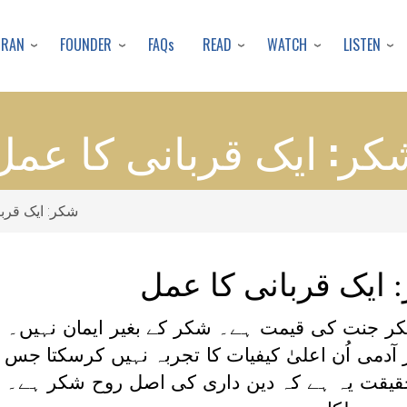
Skip
to
URAN
FOUNDER
READ
WATCH
LISTEN
FAQs
main
content
کر: ایک قربانی کا عمل
شکر: ایک قرب
 ایک قربانی کا عمل
جنت کی قیمت ہے۔ شکر کے بغیر ایمان نہیں۔ ش
دمی اُن اعلیٰ کیفیات کا تجربہ نہیں کرسکتا جس ک
ن،2:79) کہاگیا ہے۔ حقیقت یہ ہے کہ دین داری کی اصل روح شکر ہ