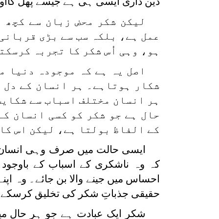
دین داری ایسی ہی ہے جیسے پھل کااو
لیکن شکر محض زبان سے کچھ ا
عمل ہے، بلکہ سب سے بڑی قربانی 
ہو، وہی اُس شکر کا تجربہ کرسکت
اصل یہ ہے کہ موجودہ دنیا می
شکار ہوتاہے۔ ہر انسان کے دل م
ہر انسان مختلف اسباب سے شکایت 
حال ہے جو شکر کو کسی انسان کے
کے الفاظ بولتا ہے، لیکن اس کا 
ایسی حالت میں صرف وہی انسان شک
کہ وہ ناشکری کے اسباب کے باوجود
احساس میں جینے والا بن جائے۔ وہ اپنے 
حقیقی جذباتِ شکر کی تخلیق کرسکے
شکر ایک عبادت ہے جو ہر حال می