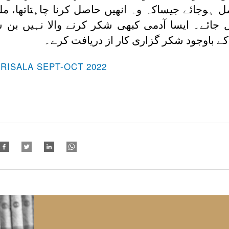
وجائے جیساکہ وہ انھیں حاصل کرنا چاہتاتھا، مل
ئے۔ ایسا آدمی کبھی شکر کرنے والا نہیں بن سک
 باوجود شکر گزاری کار از دریافت کرے۔
-RISALA SEPT-OCT 2022