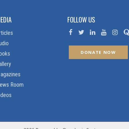
EDIA
FOLLOW US
rticles
udio
DONATE NOW
ooks
allery
agazines
ews Room
ideos