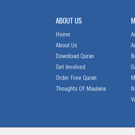
ABOUT US
M
Home
A
About Us
A
Download Quran
B
Get Involved
G
Order Free Quran
M
Thoughts Of Maulana
N
V