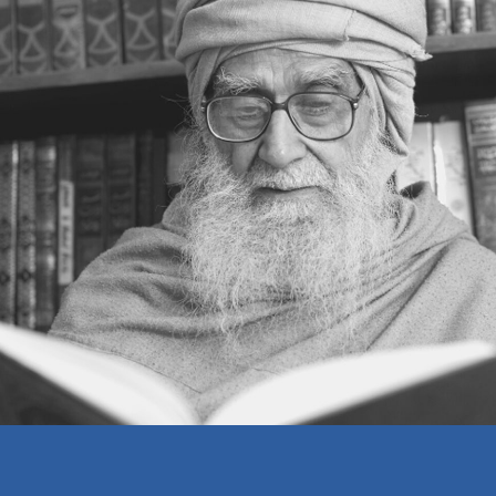
’’میں خداکا کتنا مقروض ہوں‘‘
شکر کی حقیقت