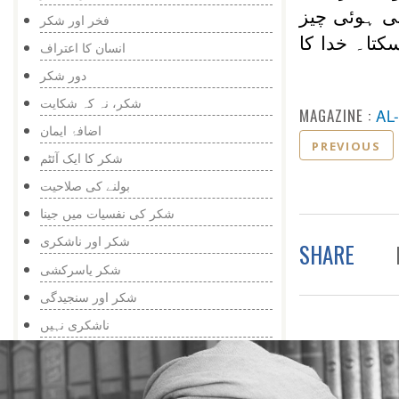
ی ہوئی چیز
فخر اور شکر
تا۔ خدا کا
انسان کا اعتراف
دور شکر
شکر، نہ کہ شکایت
MAGAZINE :
AL
اضافۂ ایمان
PREVIOUS
شکر کا ایک آئٹم
بولنے کی صلاحیت
شکر کی نفسیات میں جینا
شکر اور ناشکری
SHARE
شکر یاسرکشی
شکر اور سنجیدگی
ناشکری نہیں
دورِسائنس، دور شکر
عالمی شکر