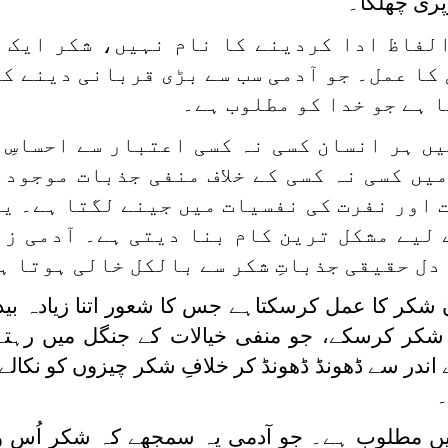
پری چھلکا۔
لفاظ ادا کردینے کا نام نہیں، شکر ایک 
کا عمل۔ جو آدمی سب سے بڑی قربانی دینے ک
ا ہے جو خدا کو مطلوب ہے۔
ں ہر انسان کسی نہ کسی اعتبار سے احساسِ 
یں کسی نہ کسی کے خلاف منفی جذبات موجود 
اور نفرت کی نفسیات میں جینے لگتا ہے۔ یہی
 لیے مشکل ترین کام بنا دیتی ہے۔ آدمی زب
دل حقیقی جذباتِ شکر سے بالکل خالی ہوتا ہ
ر کا عمل کرسکتاہے جس کا شعور اتنا زیادہ بیدا
 شکر کرسکے، جو منفی خیالات کے جنگل میں رہتے
اندر سے ڈھونڈ ڈھونڈ کر خلافِ شکر چیزوں کو نکالے، 
۔
ں مطلوب ہے۔ جو آدمی یہ سمجھے کہ شکر اُس و