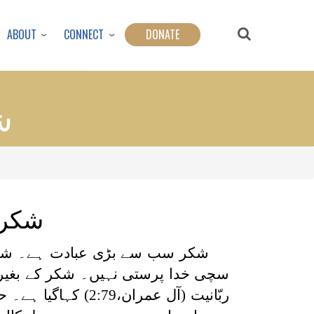
ABOUT
CONNECT
DONATE
ش
شکر:
شکر سب سے بڑی عبادت ہے۔ شکر 
سچی خدا پرستی نہیں۔ شکر کے بغیر آ
ربّانیت (آل عمرا