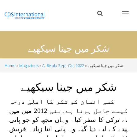
Skip
to
main
content
شکر میں جینا سیکھیے
شکر میں جینا سیکھیے
Al-Risala Sept-Oct 2022
Magazines
Home
Breadcrumb
شکر میں جینا سیکھیے
کسی انسان کو شکر کا اعلیٰ درجہ
کیسے حاصل ہوتا ہے۔مئی 2012 میں میں
نے ترکی کا سفر کیا۔ وہاں مجھ کو جو پانی
پینے کے لیے دیا گیا، وہ پانی اتنا زیادہ فریش