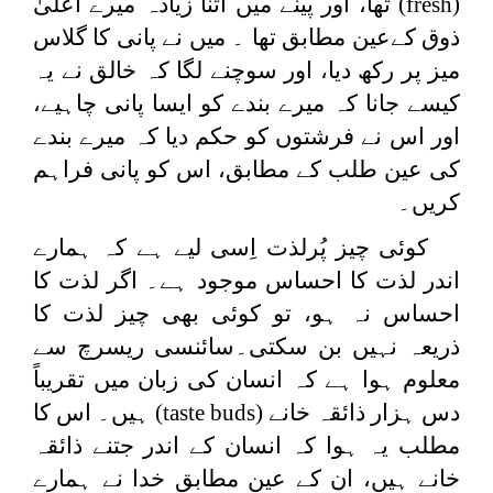
(
fresh
) تھا، اور پینے میں اتنا زیادہ میرے اعلیٰ
ذوق کےعین مطابق تھا ۔ میں نے پانی کا گلاس
میز پر رکھ دیا، اور سوچنے لگا کہ خالق نے یہ
کیسے جانا کہ میرے بندے کو ایسا پانی چاہیے،
اور اس نے فرشتوں کو حکم دیا کہ میرے بندے
کی عین طلب کے مطابق، اس کو پانی فراہم
کریں۔
کوئی چیز پُرلذت اِسی لیے ہے کہ ہمارے
اندر لذت کا احساس موجود ہے۔ اگر لذت کا
احساس نہ ہو، تو کوئی بھی چیز لذت کا
ذریعہ نہیں بن سکتی۔سائنسی ریسرچ سے
معلوم ہوا ہے کہ انسان کی زبان میں تقریباً
دس ہزار ذائقہ خانے (
taste buds
) ہیں۔ اس کا
مطلب یہ ہوا کہ انسان کے اندر جتنے ذائقہ
خانے ہیں، ان کے عین مطابق خدا نے ہمارے