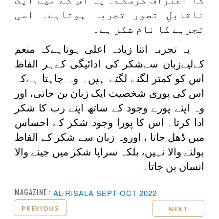
ناقابلِ تصور تجربہ ہوتاہے۔ اسی
تجربے کا نام شکر ہے۔
یہ تجربہ اتنا زیادہ اعلی ہوتاہےکہ منعم
کےلیےزبان سےشکر کی ادائیگی کےہر الفاظ
اس کو کمتر لگنے لگتے ہیں۔ وہ چاہتا ہےکہ
اس کی پوری شخصیت ایک زبان بن جاتی، اور
وہ اپنے پورے وجود کے ساتھ اپنے رب کا شکر
ادا کرتا۔ اس کا پورا وجود شکر کے احساس
میں ڈھل جاتا ، اوروہ زبان سے شکر کے الفاظ
بولنے والا نہیں، بلکہ سراپا شکر میں جینے والا
انسان بن جاتا۔
MAGAZINE :
AL-RISALA SEPT-OCT 2022
PREVIOUS
NEXT