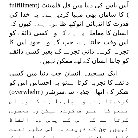
آس پاس کی دنیا میں فل فلمینٹ (
fulfillment
) کا سامان بھی مہیا کردیا ہے۔ یہ خدا کی
قدرت کا انتہائی انوکھا ظاہرہ ہے۔ کیوں کہ
انسان کا معاملہ یہ ہے کہ وہ کسی ذائقے کو
اس وقت جانتا ہے، جب کہ وہ خود اس کا
تجربہ کرے۔ ذاتی تجربے کے بغیر کسی ذائقے
کو جاننا انسان کے لیے ممکن نہیں۔
ایک سنجیدہ انسان جب دنیا میں کسی
ذائقے کا تجربہ کرتا ہےتو یہ احساس اس کو
شکر کے اتھاہ جذبے سےسرشار (
overwhelm
)
کردیتا ہے۔ وہ چاہتا ہے کہ وہ اس
منعم کا اعتراف کرے، لیکن وہ محسوس
کرتا ہے کہ اس کے پاس وہ الفاظ
نہیں، جن کے ذریعے وہ اس عظیم نعمت
کا اعتراف کرسکے۔ یہ اس کے لیے ایک