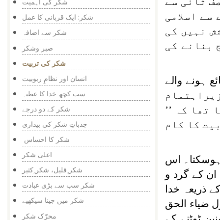
صف ثانی سے
شکر کی اہمیت
سے اسلامی
شکر: ایک قربانی کا عمل
ش نہیں کی
شکر سے اضافہ
 بنانے کی
صبر وشکر
شکر کی تربیت
انسان اور نظامِ ربوبیت
ع ہونے والے
سب کچھ خدا کا عطیہ
یشن‘‘ کے زیراہتمام
تھا کہ ’’
شکر کے دو درجے
یت کا کام
جذباتِ شکر کی بیداری
شکر کا احساس
اعلیٰ شکر
 ہوسکتا۔ اس
شکر ِقلیل، شکر ِکثیر
ان کے گرد و
شکر سب سے بڑی عبادت
ے ذریعہ خدا
شکر میں جینا سیکھیے
ل ضیاء الحق
محرّک شکر
ن ٹوٹنے کے