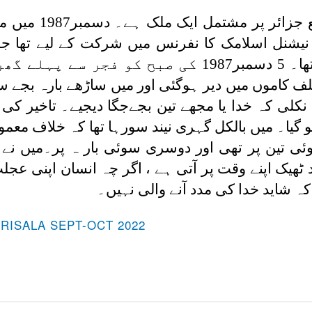
جمہوریہ مالدیپ بحر ہند میں وا
 نیشنل اسلامک کا نفرنس میں شرکت کے لیے تھا ج
حکومت مالدیپ کے تعاون سے کیا گیا تھا۔ 5 دسمبر1987 کی صبح کو ف
 کو مختلف کاموں میں دیر ہوگئی اور میں ساڑھے بارہ بجے
کلی کہ خدا یا مجھے تین بجےجگا دیجیے۔ تاخیر کی 
 گیا۔ میں بالکل گہری نیند سورہا تھا کہ خلاف معمول
ی تین پر تھی اور دوسری سوئی بار ہ پر۔میں نے الل
د ٹھیک اپنے وقت پر آتی ہے ، اگر چہ انسان اپنی ع
کہ شاید خدا کی مدد آنے والی نہیں۔
-RISALA SEPT-OCT 2022