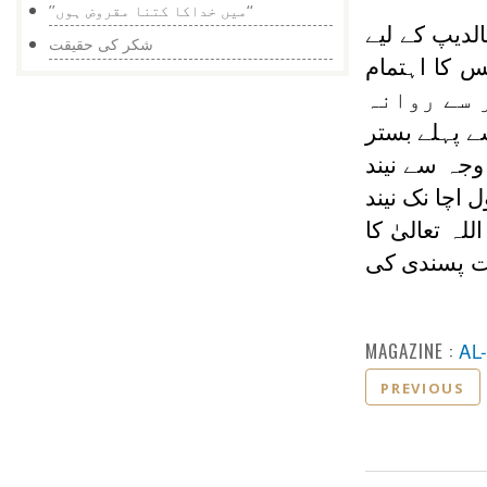
’’میں خداکا کتنا مقروض ہوں‘‘
قع جزائر پر مشتمل ایک ملک ہے۔ دسمبر1987 میں مالدیپ کے لیے
شکر کی حقیقت
س کا اہتمام
جر سے پہلے گھر سے روانہ
 سے پہلے بستر
وجہ سے نیند
 اچا نک نیند
ہ تعالیٰ کا
جلت پسندی کی
MAGAZINE :
AL
PREVIOUS