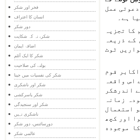
فخر اور شکر
رہے‘‘(صفحہ 22)۔ المنبر میں دعوتی عمل
انسان کا اعتراف
یا ہے۔
دور شکر
۔ سوویت سسٹم کا تجزیہ
شکر، نہ کہ شکایت
 کے ذریعہ
اضافۂ ایمان
واریں ٹوٹ
شکر کا ایک آئٹم
بولنے کی صلاحیت
اکابر قوم
شکر کی نفسیات میں جینا
 اس واقعہ
شکر اور ناشکری
ے اندرشکر
شکر یاسرکشی
ودہ زمانہ
شکر اور سنجیدگی
و استعمال
ناشکری نہیں
ا اور کچھ
دورِسائنس، دور شکر
کا موجوده
عالمی شکر