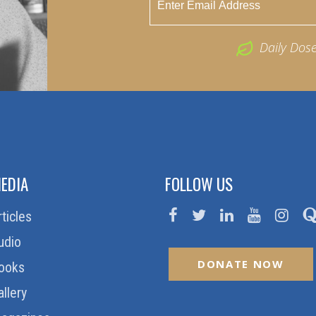
Daily Dos
EDIA
FOLLOW US
rticles
udio
DONATE NOW
ooks
allery