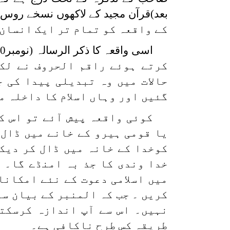
کے واقعہ کو تمام تر ایک انسان 
کرتے ہوئے راقم الحروف نے لکھ
حالات میں وہ تبدیلی پیدا کی ج
گئیں اور وہاں اسلام کا داخلہ م
کوئی واقعہ پیش آئے تو اس 
یا قومی ہیرو کے خانے میں ڈال 
کوخدا کے خانہ میں ڈال کر دیکھ
خدا وندی کا جذ بہ امنڈے گا۔ 
میں اسلامی دعوت کے نئے امکانا
کریں ۔ جب کہ المنبر کے بیان سے
نہیں۔ اس سے آپ اندازہ کرسکت
طریقہ کس طرح ناکافی ہے۔