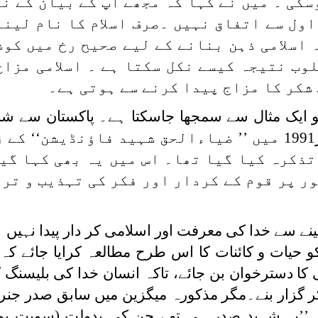
کی ۔ میں نے کہا کہ مجھے آپ کے بیان کے ن
ول سے اتفاق نہیں ۔صرف اسلام کا نام لینے 
 اسلامی ذہن بنانے کے لیے صحیح رخ میں کوش
لوب نتیجہ کیسے نکل سکتا ہے ۔ اسلامی مزاج
شکر کا مزاج پیدا کرنے سے ہوتی ہے۔
و ایک مثال سے سمجھا جاسکتا ہے۔ پاکستان سے شائ
پندرہ روزہ المنبر کے شمارہ 25 ستمبر1991 میں ’’ ضیاءالحق شہید فاؤنڈ
ذکرہ کیا گیا تھا۔ اس میں یہ بھی کہا گیا 
ر پر قوم کے کردار اور فکر کی تہذیب و ترب
ے سے خدا کی معرفت اور اسلامی کر دار پیدا نہیں
حیات و کائنات کا اس طرح مطالعہ کرایا جائے کہ 
 کا دسترخوان بن جائے، تاکہ انسان خدا کی بلیسنگ ک
 گزار بنے۔مگر مذکورہ میگزین میں سابق صدر جنر
’’یہ شہید صدر ہی تھے جن کی بدولت (سویت یونی