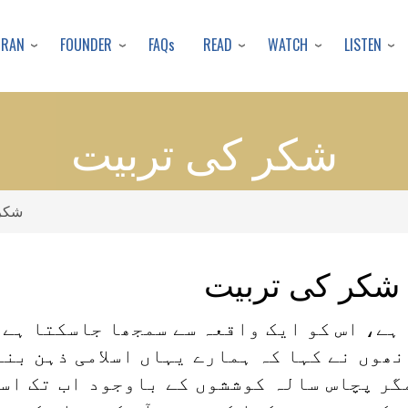
Skip
to
URAN
FOUNDER
READ
WATCH
LISTEN
FAQs
main
content
شکر کی تربیت
شکر 
شکر کی تربیت
ہے، اس کو ایک واقعہ سے سمجھا جاسکتا ہے۔
نھوں نے کہا کہ ہمارے یہاں اسلامی ذہن بنا
ر پچاس سالہ کوششوں کے باوجود اب تک اسل