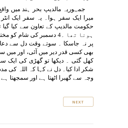
میرا ایک سفر ہوا۔ یہ سفر ایک انٹر
ہونا تھا ۔4 دسمبر کی شام
پر نہ جاسکا ۔ سوتے وقت دل سے دعا ن
بھی کسی قدر دیر میں آئی، اور میں سو
کھل گئی ۔ دیکھا تو گھڑی کی ایک سوئ
شکر ادا کیا۔ دل نے کہا کہ اللہ کی مد
وجہ سے گھبرا اٹھتا ہے اور سمجھتا ہے 
NEXT