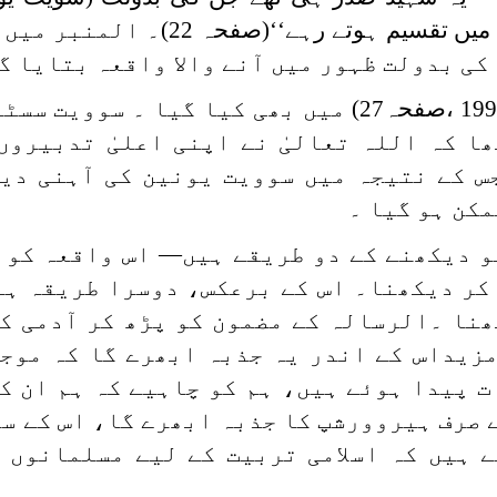
بعد)قرآن مجید کے لاکھوں نسخے روس میں تقسیم ہوتے 
کی بدولت ظہور میں آنے والا واقعہ بتایا گ
اسی واقعہ کا ذکر الرسالہ (نومبر1990 ،صفحہ27) میں بھی کیا گیا 
ا کہ اللہ تعالیٰ نے اپنی اعلیٰ تدبیروں
س کے نتیجہ میں سوویت یونین کی آہنی دی
مکن ہو گیا ۔
کو دیکھنے کے دو طریقے ہیں— اس واقعہ کو 
کر دیکھنا۔ اس کے برعکس، دوسرا طریقہ ہے
نا ۔الرسالہ کے مضمون کو پڑھ کر آدمی ک
مزیداس کے اندر یہ جذبہ ابھرے گا کہ موج
ت پیدا ہوئے ہیں، ہم کو چاہیے کہ ہم ان ک
 صرف ہیروورشپ کا جذبہ ابھرے گا، اس کے سو
ے ہیں کہ اسلامی تربیت کے لیے مسلمانوں 