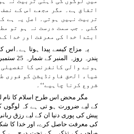
میں لوگوں کی ذہنی تربیت نہ ہوس
اتفاق ہے۔ مگر مجھے اس کے نصف ا
تربیت نہیں ہوتی۔ اصل یہ ہے کہ
گئی ۔ جب سمت درست نہ ہو تو مط
ابتدا خدا کی معرفت اور خدا کے 
یہ مزاج کیسے پیدا ہوتا ہے۔اس ک
ہونے والی کانفرنس کا تفصیلی ت
ضیاء الحق فاونڈیشن کو فوری طو
شروع کرنا چاہیے‘‘۔
مگر محض اس طرح اسلام کا نام لین
کے لیے ضرورت ہو تی ہے کہ لوگوں کو 
پیش کی پوری دنیا ان کے لیے رزق ربانی
کی معرفت حاصل کرے، اور خدا کا شکر
صاحب کے تذکرہ کے تحت درج ہے کہ 