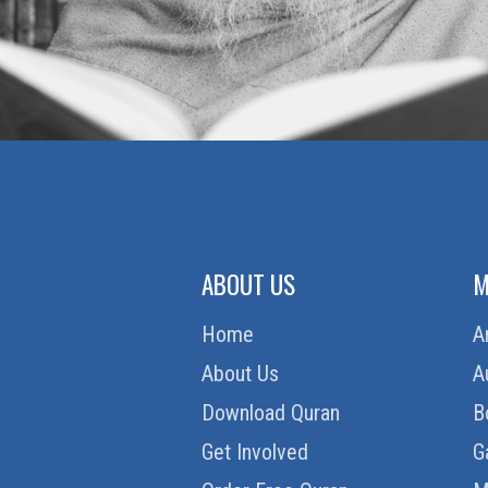
ABOUT US
M
Home
A
About Us
A
Download Quran
B
Get Involved
G