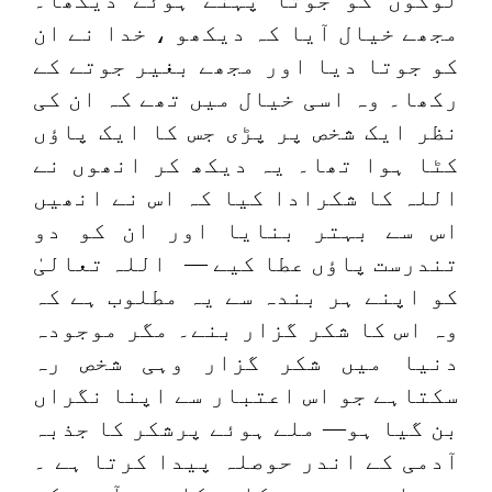
مجھے خیال آیا کہ دیکھو ، خدا نے ان
کو جوتا دیا اور مجھے بغیر جوتے کے
رکھا۔ وہ اسی خیال میں تھے کہ ان کی
نظر ایک شخص پر پڑی جس کا ایک پاؤں
کٹا ہوا تھا۔ یہ دیکھ کر انھوں نے
اللہ کا شکرادا کیا کہ اس نے انھیں
اس سے بہتر بنایا اور ان کو دو
تندرست پاؤں عطا کیے — اللہ تعالیٰ
کو اپنے ہر بندہ سے یہ مطلوب ہے کہ
وہ اس کا شکر گزار بنے۔ مگر موجودہ
دنیا میں شکر گزار وہی شخص رہ
سکتاہے جو اس اعتبار سے اپنا نگراں
بن گیا ہو— ملے ہوئے پرشکر کا جذبہ
آدمی کے اندر حوصلہ پیدا کرتا ہے ۔