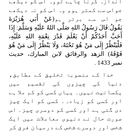
اندازہ کرنا چاہے تووہ اس کو دیکھے
جواس سے کمتر ہو، وہ اس کو نہ دیکھے
جو اس سے برتر ہو(
عَنْ أَبَي هُرَيْرَةَ
يَقُولُ:قَالَ رَسُولُ اللهِ صَلَّى اللهُ عَلَيْهِ وَسَلَّمَ: إِذَا
أَحَبَّ أَحَدُكُمْ أَنْ يَعْلَمَ قَدْرَ نِعْمَةِ اللهِ عَلَيْهِ،
فَلْيَنْظُرْ إِلَى مَنْ هُوَ تَحْتَهُ، وَلَا يَنْظُرْ إِلَى مَنْ هُوَ
فَوْقَهُ
) الزهد والرقائق لابن المبارك، حدیث
نمبر 1433۔
خدا کے منصوبۂ تخلیق کے مطابق،
دنیا کی چیزوں کی تقسیم میں
یکسانیت نہیں۔ یہاں کسی کو کم ملا ہے
اور کسی کو زیادہ۔ کسی کو ایک چیز
دی گئی ہے اور کسی کو دوسری چیز۔ اس
صورت حال نے دنیوی معاملات میں ایک
شخص اور دوسرے شخص کے درمیان فرق کر