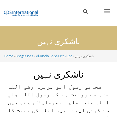
Skip
to
main
content
ناشکری نہیں
ناشکری نہیں
Al-Risala Sept-Oct 2022
Magazines
Home
Breadcrumb
ناشکری نہیں
صحابی رسول ابو ہریرہ رضی اللہ
عنہ سے روایت ہے کہ رسول اللہ صلی
اللہ علیہ سلم نے فرمایا: جب تم میں
سے کوئی اپنے اوپر اللہ کی نعمت کا