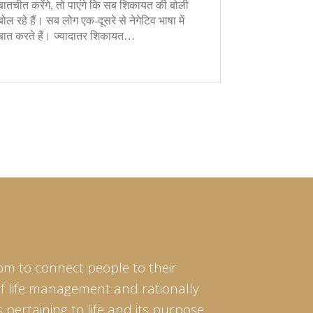
बातचीत करेंगे, तो पाएंगे कि सब शिकायत की बोली
ए-अज़ीम (महा
बोल रहे हैं। सब लोग एक-दूसरे से नेगेटिव भाषा में
दी थी। इस ऐ
बात करते हैं। ज्यादातर शिकायत…
जापानियों 
om to connect people to their
of life management and rationally
pertaining to life and its purpose.