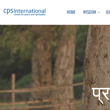
WISDOM
Q
HOME
प्