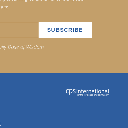
ers.
aily Dose of Wisdom