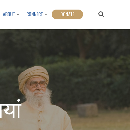
ABOUT
CONNECT
DONATE
यां