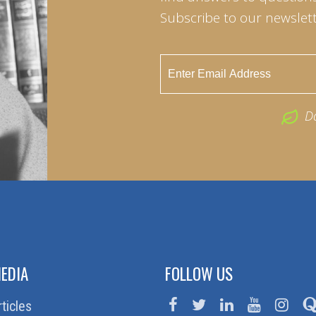
Subscribe to our newslett
D
EDIA
FOLLOW US
rticles